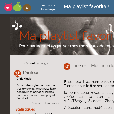
Les blogs
Ma playlist favorite !
du village
Ma playlist favori
Pour partager et organiser mes morceaux de mus
> Accueil du blog <
Tiersen - Musique d
L'auteur
Chris Music
Ensemble très harmonieux 
Aimant des styles de musique
Tiersen pour le film sorti en sa
très différents, je souhaite faire
découvrir et partager ici mes
Ici le morceau
naval,
la play
coups de coeur et ma playlist
route
) sur le lien c
favorite !
v=FUT6ra5l_5k&videos=4ZKdr
Contacter l'auteur
>>
A écouter .. sans modération !
Statistiques