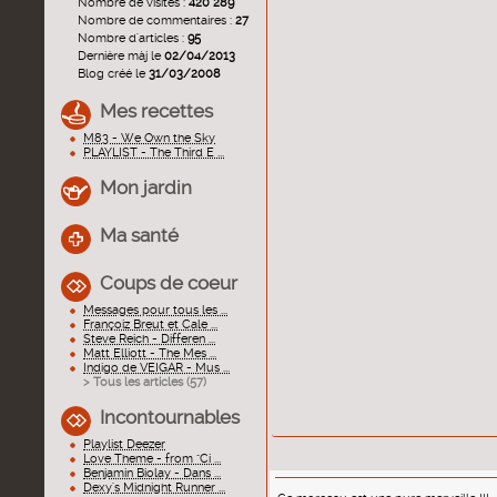
Nombre de visites :
420 289
Nombre de commentaires :
27
Nombre d'articles :
95
Dernière màj le
02/04/2013
Blog créé le
31/03/2008
Mes recettes
M83 - We Own the Sky
PLAYLIST - The Third E ...
Mon jardin
Ma santé
Coups de coeur
Messages pour tous les ...
Françoiz Breut et Cale ...
Steve Reich - Differen ...
Matt Elliott - The Mes ...
Indigo de VEIGAR - Mus ...
> Tous les articles (
57
)
Incontournables
Playlist Deezer
Love Theme - from "Ci ...
Benjamin Biolay - Dans ...
Dexy's Midnight Runner ...