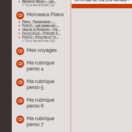
Ce morceau est une pure merveille !!!
Benjamin Biolay - Les ...
> Tous les articles (
13
)
Morceaux Piano
Piano : Passacaglia - ...
PIANO - Les bases de l ...
Jaguar dj Rolando - Ma ...
Nova Nova - Prisoner S ...
PIANO - Pictures of Yo ...
> Tous les articles (
23
)
Mes voyages
Ma rubrique
perso 4
Ma rubrique
perso 5
Ma rubrique
perso 6
Ma rubrique
perso 7