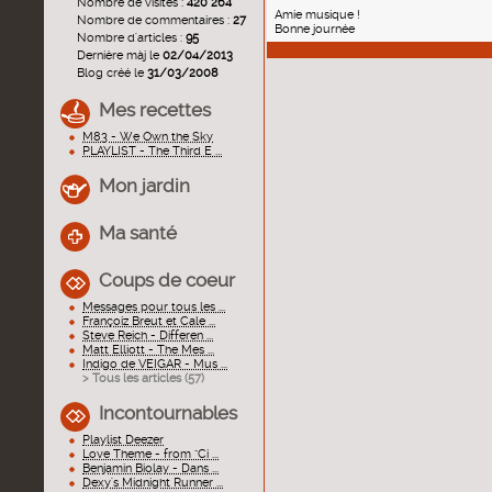
Nombre de visites :
420 264
Amie musique !
Nombre de commentaires :
27
Bonne journée
Nombre d'articles :
95
Dernière màj le
02/04/2013
Blog créé le
31/03/2008
Mes recettes
M83 - We Own the Sky
PLAYLIST - The Third E ...
Mon jardin
Ma santé
Coups de coeur
Messages pour tous les ...
Françoiz Breut et Cale ...
Steve Reich - Differen ...
Matt Elliott - The Mes ...
Indigo de VEIGAR - Mus ...
> Tous les articles (
57
)
Incontournables
Playlist Deezer
Love Theme - from "Ci ...
Benjamin Biolay - Dans ...
Dexy's Midnight Runner ...