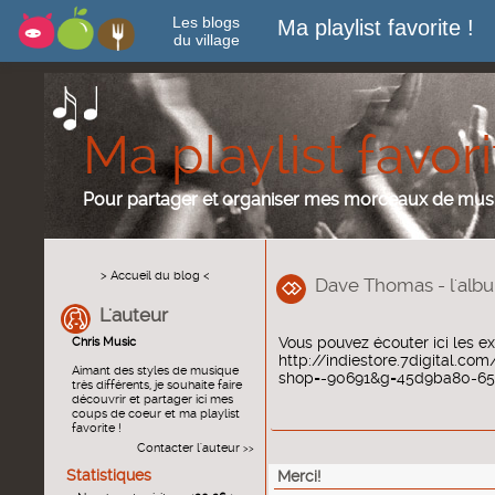
Les blogs
Ma playlist favorite !
du village
Ma playlist favori
Pour partager et organiser mes morceaux de mus
> Accueil du blog <
Dave Thomas - l'albu
L'auteur
Vous pouvez écouter ici les ex
Chris Music
http://indiestore.7digital.co
Aimant des styles de musique
shop=-90691&g=45d9ba80-65
très différents, je souhaite faire
découvrir et partager ici mes
coups de coeur et ma playlist
favorite !
Contacter l'auteur
>>
Statistiques
Merci!