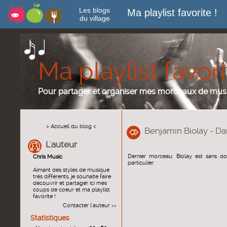
Les blogs
Ma playlist favorite !
du village
Ma playlist favori
Pour partager et organiser mes morceaux de mus
> Accueil du blog <
Benjamin Biolay - Da
L'auteur
Dernier morceau. Biolay est sans do
Chris Music
particulier.
Aimant des styles de musique
très différents, je souhaite faire
découvrir et partager ici mes
coups de coeur et ma playlist
favorite !
Contacter l'auteur
>>
Statistiques