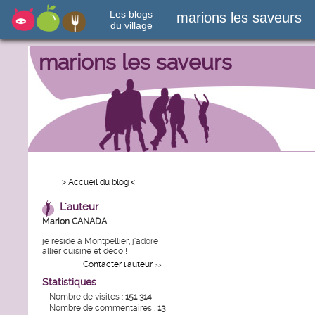
Les blogs
marions les saveurs
du village
marions les saveurs
> Accueil du blog <
L'auteur
Marion CANADA
je réside à Montpellier, j'adore
allier cuisine et déco!!
Contacter l'auteur
>>
Statistiques
Nombre de visites :
151 314
Nombre de commentaires :
13