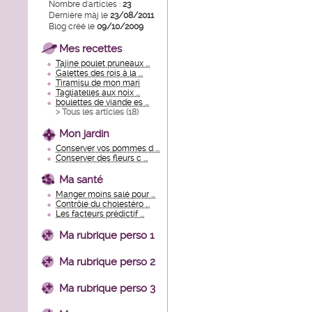
Nombre d'articles :
23
Dernière màj le
23/08/2011
Blog créé le
09/10/2009
Mes recettes
Tajine poulet pruneaux ...
Galettes des rois à la ...
Tiramisu de mon mari
Tagliatelles aux noix ...
boulettes de viande es ...
> Tous les articles (
18
)
Mon jardin
Conserver vos pommes d ...
Conserver des fleurs c ...
Ma santé
Manger moins salé pour ...
Contrôle du cholestéro ...
Les facteurs prédictif ...
Ma rubrique perso 1
Ma rubrique perso 2
Ma rubrique perso 3