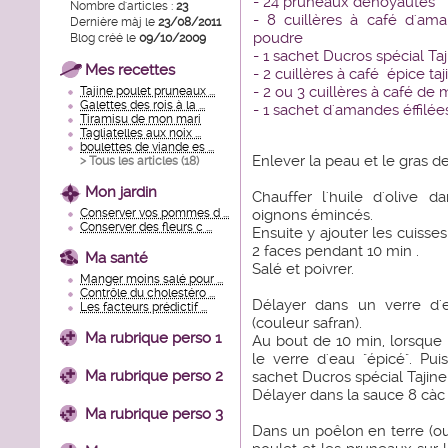
- 24 pruneaux dénoyautés
Nombre d'articles :
23
- 8 cuillères à café d'am
Dernière màj le
23/08/2011
poudre
Blog créé le
09/10/2009
- 1 sachet Ducros spécial Ta
Mes recettes
- 2 cuillères à café épice ta
- 2 ou 3 cuillères à café de 
Tajine poulet pruneaux ...
Galettes des rois à la ...
- 1 sachet d'amandes éffilée
Tiramisu de mon mari
Tagliatelles aux noix ...
boulettes de viande es ...
Enlever la peau et le gras d
> Tous les articles (
18
)
Mon jardin
Chauffer l'huile d'olive d
Conserver vos pommes d ...
oignons émincés.
Conserver des fleurs c ...
Ensuite y ajouter les cuisses
2 faces pendant 10 min .
Ma santé
Salé et poivrer.
Manger moins salé pour ...
Contrôle du cholestéro ...
Délayer dans un verre d'e
Les facteurs prédictif ...
(couleur safran).
Ma rubrique perso 1
Au bout de 10 min, lorsque
le verre d'eau "épicé". Pu
Ma rubrique perso 2
sachet Ducros spécial Tajine
Délayer dans la sauce 8 càc
Ma rubrique perso 3
Dans un poêlon en terre (ou 