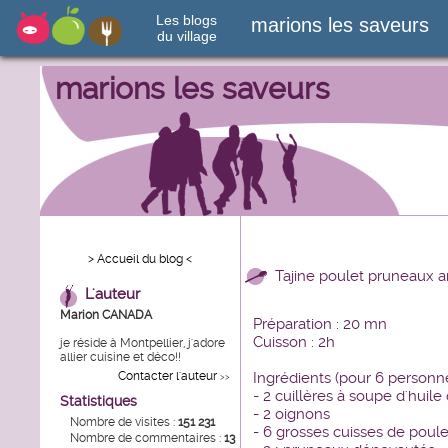
Les blogs
marions les saveurs
du village
marions les saveurs
> Accueil du blog <
Tajine poulet pruneaux
L'auteur
Marion CANADA
Préparation : 20 mn
Cuisson : 2h
je réside à Montpellier, j'adore
allier cuisine et déco!!
Contacter l'auteur
Ingrédients (pour 6 personne
>>
- 2 cuillères à soupe d'huile 
Statistiques
- 2 oignons
Nombre de visites :
151 231
- 6 grosses cuisses de poule
Nombre de commentaires :
13