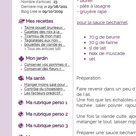
- laurier
Nombre d'articles :
23
- pâte à lasagne
Dernière màj le
23/08/2011
- gruyère rapé
Blog créé le
09/10/2009
Mes recettes
pour la sauce béchamel
:
Tajine poulet pruneaux ...
Galettes des rois à la ...
Tiramisu de mon mari
70 g de beurre
Tagliatelles aux noix ...
70 g de farine
boulettes de viande es ...
1l de lait
> Tous les articles (
18
)
noix
de muscade
Mon jardin
sel
Conserver vos pommes d ...
Conserver des fleurs c ...
Préparation:
Ma santé
Manger moins salé pour ...
Faire revenir dans un peu d
Contrôle du cholestéro ...
Les facteurs prédictif ...
de l'ail.
Une fois que les échalotes o
Ma rubrique perso 1
hachée , saler, poivrer. rajou
Ma rubrique perso 2
Une fois la viande cuite, aj
mélanger le tout. laisser mi
Ma rubrique perso 3
Préparer une sauce béchamel