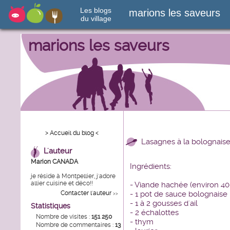
Les blogs
marions les saveurs
du village
marions les saveurs
> Accueil du blog <
Lasagnes à la bolognais
L'auteur
Marion CANADA
Ingrédients:
je réside à Montpellier, j'adore
allier cuisine et déco!!
- Viande hachée (environ 40
Contacter l'auteur
- 1 pot de sauce bolognaise
>>
- 1 à 2 gousses d'ail
Statistiques
- 2 échalottes
Nombre de visites :
151 250
- thym
Nombre de commentaires :
13