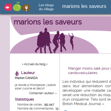
Les blogs
marions les saveurs
du village
marions les saveurs
> Accueil du blog <
Manger moins salé pour 
L'auteur
cardiovasculaires
Marion CANADA
Les individus qui réduisent d
je réside à Montpellier, j'adore
dans leur alimentation co
allier cuisine et déco!!
développer une maladie card
Contacter l'auteur
>>
serait une réduction du risq
d'un cinquième. Tels sont le
Statistiques
British Medical Journal ».
Nombre de visites :
151 247
Nombre de commentaires :
13