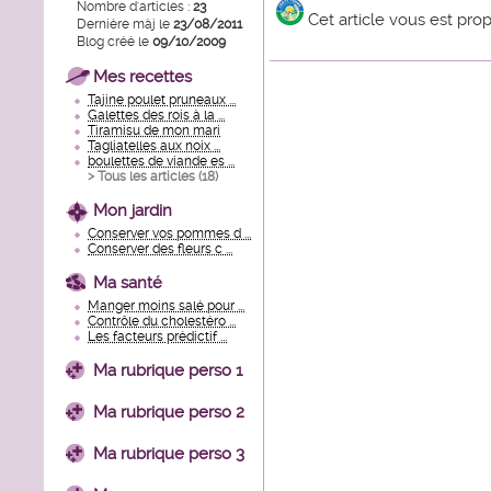
Nombre d'articles :
23
Cet article vous est pro
Dernière màj le
23/08/2011
Blog créé le
09/10/2009
Mes recettes
Tajine poulet pruneaux ...
Galettes des rois à la ...
Tiramisu de mon mari
Tagliatelles aux noix ...
boulettes de viande es ...
> Tous les articles (
18
)
Mon jardin
Conserver vos pommes d ...
Conserver des fleurs c ...
Ma santé
Manger moins salé pour ...
Contrôle du cholestéro ...
Les facteurs prédictif ...
Ma rubrique perso 1
Ma rubrique perso 2
Ma rubrique perso 3