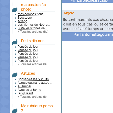
Par
barbiechezrayzab
le
ma passion "la
photo"
Rigolo
mes compositions
Spectacle
Ils sont marrants ces chausso
scrapp
c'est en tous cas joli et ce
Les vitrines de Noël 2 ...
Suite les vitrines de ...
avec ce "sale" temps en ce 
> Tous les articles (
67
)
Par
fantomettegourm
Petits dictons
Pensée du jour
Pensée du jour
Pensée du jour
Pensée du jour
Pensée du jour
> Tous les articles (
8
)
Astuces
Conservez les biscuits
Astuce culinaire autou ...
Au fruitier
Avec de la farine
fer glissant
> Tous les articles (
6
)
Ma rubrique perso
7