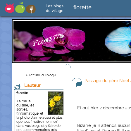
Les blogs
florette
du village
> Accueil du blog <
Passage du père Noël av
L'auteur
fanette
J'aime la
cuisine, les
Et oui, hier 2 décembre 20
sorties,
l'informatique, et
la photo. J'aime aussi et plus
que tout "mettre mon nez"
Bizarre je n'attends aucun c
dans vos blogs et y faire de
petits commentaires très
Noël" avant l'heure !!!!!! u