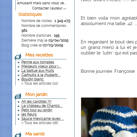
amusant mais sans vous ve...
Contacter l'auteur
>>
Statistiques
Et bien voila mon agréabl
Nombre de visites :
1 349 475
absolument ma taille, 42 ....
Nombre de commentaires :
961
Nombre d'articles :
195
Dernière màj le
03/04/2015
En regardant le bout des p
Blog créé le
07/03/2009
un grand merci à lui et j
oublier le "lutin" qui est pass
Mes recettes
Penne aux tomates
Meilleurs voeux pour l ...
La battue aux fruits
Bonne journée. Françoise
Clafoutis à la rhubarb ...
Boudin blanc
> Tous les articles (
10
)
Mon jardin
Ah les carottes !!!!
Le château de Chantill ...
Petit tour au jardin
les fleurs
Sauce mexicaine (avec ...
> Tous les articles (
16
)
Ma santé