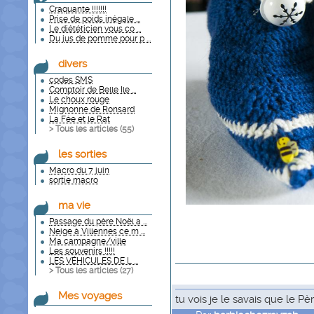
Craquante !!!!!!!
Prise de poids inégale ...
Le diététicien vous co ...
Du jus de pomme pour p ...
divers
codes SMS
Comptoir de Belle Ile ...
Le choux rouge
Mignonne de Ronsard
La Fée et le Rat
> Tous les articles (
55
)
les sorties
Macro du 7 juin
sortie macro
ma vie
Passage du père Noël a ...
Neige à Villennes ce m ...
Ma campagne/ville
Les souvenirs !!!!!
LES VÉHICULES DE L ...
> Tous les articles (
27
)
Mes voyages
tu vois je le savais que le P