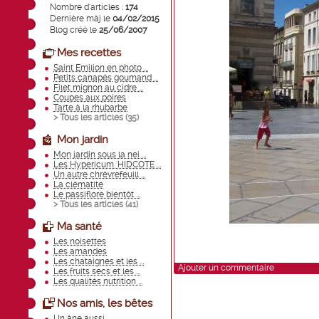
Nombre d'articles :
174
Dernière màj le
04/02/2015
Blog créé le
25/06/2007
Mes recettes
Saint Emilion en photo ...
Petits canapés goumand ...
Filet mignon au cidre ...
Coupes aux poires
Tarte à la rhubarbe
> Tous les articles (
35
)
Mon jardin
Mon jardin sous la nei ...
Les Hypericum 'HIDCOTE ...
Un autre chrèvrefeuill ...
La clématite
Le passiflore bientôt ...
> Tous les articles (
41
)
Ma santé
Les noisettes
Les amandes
Les chataignes et les ...
Ajouter un commentaire
Les fruits secs et les ...
Les qualités nutrition ...
Nos amis, les bêtes
Un âne aussi ...