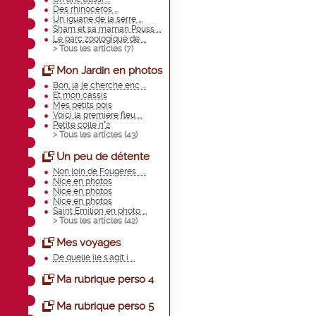
Des rhinocéros ...
Un iguane de la serre ...
Sham et sa maman Pouss ...
Le parc zoologique de ...
> Tous les articles (
7
)
Mon Jardin en photos
Bon, là je cherche enc ...
Et mon cassis
Mes petits pois
Voici la première fleu ...
Petite colle n°2
> Tous les articles (
43
)
Un peu de détente
Non loin de Fougères . ...
Nice en photos
Nice en photos
Nice en photos
Saint Emilion en photo ...
> Tous les articles (
42
)
Mes voyages
De quelle île s'agit i ...
Ma rubrique perso 4
Ma rubrique perso 5