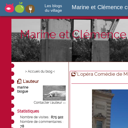
Les blogs
Marine et Clémence c
du village
Marine et Clémence 
> Accueil du blog <
L'opéra Comédie de Mo
L'auteur
marine
blogue
Contacter l'auteur
>>
Statistiques
Nombre de visites :
875 922
Nombre de commentaires :
78