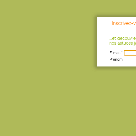
Inscrivez-
...et découvr
nos astuces ja
E-mail *
Prénom
Age