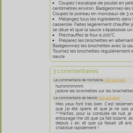
Coupez l'escalope de poulet en pet
centimètres environ. Badigeonnez-les 
Coupez le poireau en morceaux de 3 c
Mélangez tous les ingrédients dans 
casserole. Faites légèrement chauffer 
se dilue et que la sauce s'épaississe un
Préchauffez le four à 200°C.
Préparez les brochettes en alternant 
Badigeonnez les brochettes avec la sau
Tournez les brochettes régulièrement 
sauce.
3 commentaires
Le commentaire de micheline.
Voir son blog
hummmmmm
j'adore les brochettes sur les brochettes
Le commentaire de benoit.
Voir son blog
Mes yeux font très bien. C'est tellement
que j'ai été opéré, et que je ne sais
^^Parfois, pour la conduite de nuit, j
entourage me dit que ça fait bizarre, al
depuis 1 an, et que ça faisait 28 ans
s'habitue rapidement !