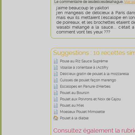
Le commentaire de lesdelicesdelahague.
Voir s
j'aime beaucoup le yakitori
j'en mangeais de délicieux à Paris dan
mais eux ils mettaient l'escalope en lo
de poireaux, et les brochettes etaient 
wasabi mélangé a la sauce.... c'était a 
comment vont tes yeux ???
Suggestions : 10 recettes sim
Poule au Riz Sauce Suprême
Volaille à l'orientale à l'Actifry
Délicieux gratin de poulet à la mozzarella
Cuisses de poulet façon marengo
Escalopes en Panure d'Herbes
Poulet au Boursin
Poulet aux Poivrons et Noix de Cajou
Poulet au Miel
Moelleux Poulet Mimolette
Poulet à la diable
Consultez également la rubriq