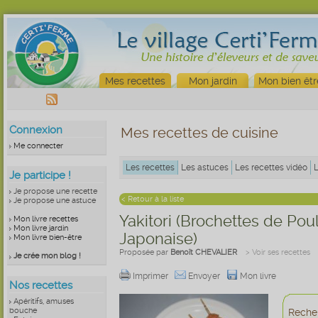
Mes recettes
Mon jardin
Mon bien êtr
Connexion
Mes recettes de cuisine
Me connecter
Les recettes
Les astuces
Les recettes vidéo
Je participe !
Je propose une recette
< Retour à la liste
Je propose une astuce
Yakitori (Brochettes de Pou
Mon livre recettes
Mon livre jardin
Japonaise)
Mon livre bien-être
Proposée par
Benoît CHEVALIER
> Voir ses recettes
Je crée mon blog !
Imprimer
Envoyer
Mon livre
Nos recettes
Apéritifs, amuses
bouche
Recher