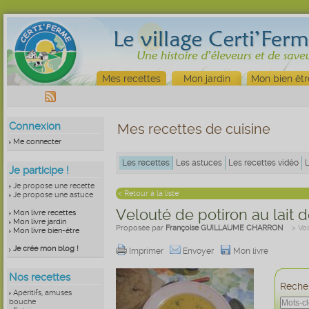
Mes recettes
Mon jardin
Mon bien êtr
Connexion
Mes recettes de cuisine
Me connecter
Les recettes
Les astuces
Les recettes vidéo
Je participe !
Je propose une recette
< Retour à la liste
Je propose une astuce
Velouté de potiron au lait 
Mon livre recettes
Mon livre jardin
Proposée par
Françoise GUILLAUME CHARRON
> Voi
Mon livre bien-être
Je crée mon blog !
Imprimer
Envoyer
Mon livre
Nos recettes
Recher
Apéritifs, amuses
bouche