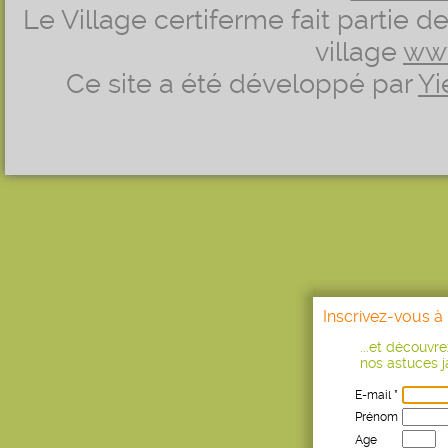
Le Village certiferme fait partie 
village
ww
Ce site a été développé par
Yi
Inscrivez-vous à 
...et découvr
nos astuces ja
E-mail *
Prénom
Age