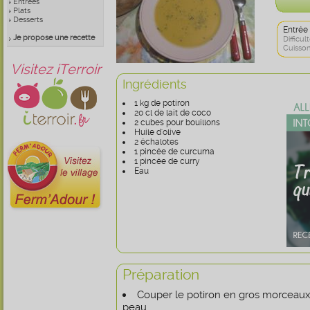
Entrées
Plats
Desserts
Entrée
Je propose une recette
Difficult
Cuisson
Visitez iTerroir
Ingrédients
1 kg de potiron
20 cl de lait de coco
2 cubes pour bouillons
Huile d'olive
2 échalotes
1 pincée de curcuma
1 pincée de curry
Eau
Préparation
Couper le potiron en gros morceaux 
peau.