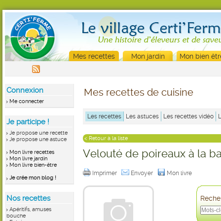
Mes recettes
Mon jardin
Mon bien êtr
Connexion
Mes recettes de cuisine
Me connecter
Les recettes
Les astuces
Les recettes vidéo
Je participe !
Je propose une recette
< Retour à la liste
Je propose une astuce
Velouté de poireaux à la b
Mon livre recettes
Mon livre jardin
Mon livre bien-être
Imprimer
Envoyer
Mon livre
Je crée mon blog !
Nos recettes
Recher
Apéritifs, amuses
bouche