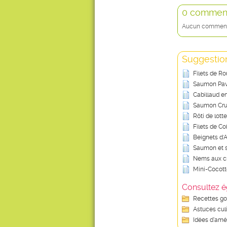
0 comment
Aucun commentai
Suggestion
Filets de Ro
Saumon Pa
Cabillaud e
Saumon Cru
Rôti de lotte
Filets de Co
Beignets d'A
Saumon et s
Nems aux cr
Mini-Cocott
Consultez é
Recettes g
Astuces cul
Idées d’amé