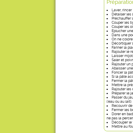
Préparatio
Laver, rincer
Détailler les
Préchauffer l
Couper les ti
Couper les o
Eplucher une 
Dans une poêl
On ne colore 
Décortiquer l
Fariner la pl
Rajouter le r
Laisser mijot
Saler et poivr
Rajouter un p
Abaisser une
Foncer la pât
Si la pâte ac
Fermer la pâ
Mettre la prép
Rajouter les 
Préparer le j
Passer du ja
l’eau ou au lait).
Recouvrir de
Fermer les bo
Dorer en bad
ne pas la percer
Découper le 
Mettre au fo