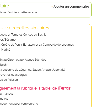
aire
+
Ajouter un commentaire
re n'est lié à cette recette
s : 10 recettes similaires
ugets et Tomates Cerises au Basilic
vot/Sésame
n Croûte de Persil-Échalote et sa Compotée de Légumes
 Mariné
lin au Citron et aux Algues Séchées
iglefin
a Julienne de Légumes, Sauce Amazu (Japonais)
evettes et asperges
es de Poisson
galement la rubrique "à table" de
iTerroir
ourmandes
inaires
nagement pour votre cuisine