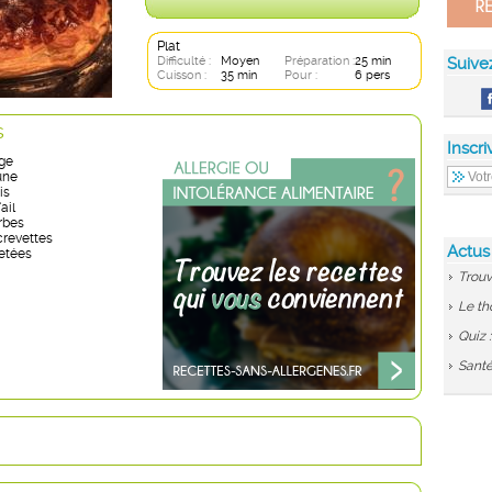
Plat
Difficulté :
Moyen
Préparation :
25 min
Suive
Cuisson :
35 min
Pour :
6 pers
s
Inscri
uge
une
is
ail
rbes
crevettes
Actus
letées
Trouv
Le th
Quiz 
Santé