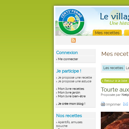
Mes recettes
Connexion
Mes recet
Me connecter
Les recettes
L
Je participe !
Je propose une recette
< Retour à la liste
Je propose une astuce
Tourte aux
Mon livre recettes
Mon livre jardin
Proposée par
Netpr
Mon livre bien-être
Je crée mon blog !
Imprimer
Nos recettes
Apéritifs, amuses
bouche