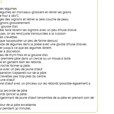
n
 les légumes.
 légumes en morceaux grossiers et retirer les grains.
e four à 180°C.
ges des oignons et retirer la 1ère couche de peau.
ignons grossièrement.
gousse d’ail.
e, faire revenir les oignons avec un peu d’huile d’olive.
pas, on les rend juste translucides à la cuisson.
es crevettes.
aque (saupoudrer un peu de farine dessus).
este de légumes dans la poêle avec une goutte d’huile d’olives.
er jusqu’à ce que les légumes dorent.
er à discrétion.
eu de thym frais et la gousse d’ail.
 première pâte dans un cercle ou un moule à tarte.
e en gardant bien les rebords.
croche, fariner la pâte.
te avec un peu de jaune d’œuf.
aration (l’appareil) sur de la pâte.
crevettes pas trop près du centre.
aune d’œuf.
une d’œuf avec un pinceau sur les rebords (possible également à
 la seconde de pâte.
rds (pincer la pâte).
igeonnant de jaune d’œuf l’ensemble de la pâte en prenant soin de
.
tour de la pâte excédante.
ur pendant 30 minutes.