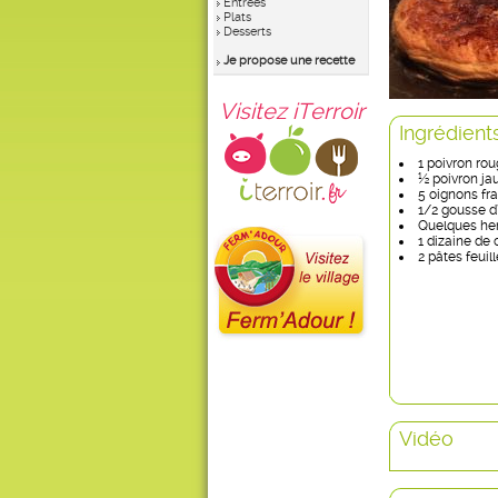
Entrées
Plats
Desserts
Je propose une recette
Visitez iTerroir
Ingrédient
1 poivron ro
½ poivron ja
5 oignons fra
1/2 gousse d’
Quelques he
1 dizaine de 
2 pâtes feuil
Vidéo