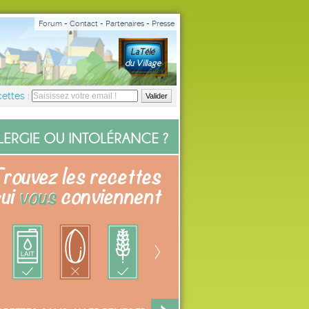
Forum
-
Contact
-
Partenaires
-
Presse
ettes :