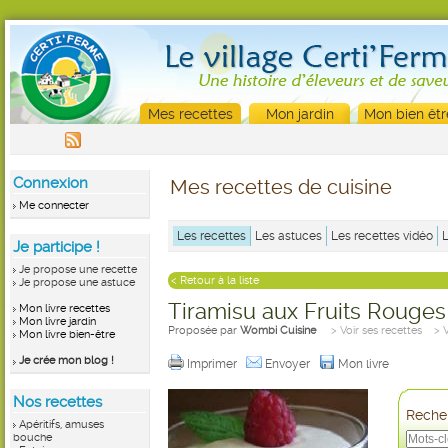
Mes recettes
Mon jardin
Mon bien êtr
Connexion
Mes recettes de cuisine
Me connecter
Les recettes
Les astuces
Les recettes vidéo
Je participe !
Je propose une recette
< Retour à la liste
Je propose une astuce
Tiramisu aux Fruits Rouges
Mon livre recettes
Mon livre jardin
Proposée par
Wombi Cuisine
> Voir ses recettes
> 
Mon livre bien-être
Je crée mon blog !
Imprimer
Envoyer
Mon livre
Nos recettes
Recher
Apéritifs, amuses
bouche