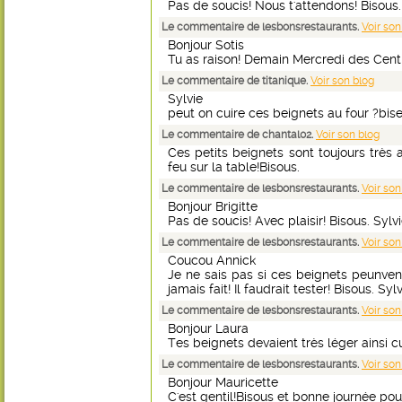
Pas de soucis! Nous t'attendons! Bisous.
Le commentaire de lesbonsrestaurants.
Voir son
Bonjour Sotis
Tu as raison! Demain Mercredi des Centre
Le commentaire de titanique.
Voir son blog
Sylvie
peut on cuire ces beignets au four ?bis
Le commentaire de chantal02.
Voir son blog
Ces petits beignets sont toujours très 
feu sur la table!Bisous.
Le commentaire de lesbonsrestaurants.
Voir son
Bonjour Brigitte
Pas de soucis! Avec plaisir! Bisous. Sylvi
Le commentaire de lesbonsrestaurants.
Voir son
Coucou Annick
Je ne sais pas si ces beignets peunvent 
jamais fait! Il faudrait tester! Bisous. Sylv
Le commentaire de lesbonsrestaurants.
Voir son
Bonjour Laura
Tes beignets devaient très léger ainsi cu
Le commentaire de lesbonsrestaurants.
Voir son
Bonjour Mauricette
C'est gentil!Bisous et bonne journée pour 