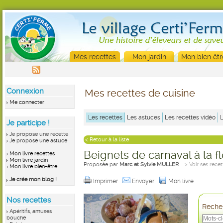
Mes recettes
Mon jardin
Mon bien êtr
Connexion
Mes recettes de cuisine
Me connecter
Les recettes
Les astuces
Les recettes vidéo
Je participe !
Je propose une recette
< Retour à la liste
Je propose une astuce
Beignets de carnaval à la f
Mon livre recettes
Mon livre jardin
Proposée par
Marc et Sylvie MULLER
> Voir ses recet
Mon livre bien-être
Je crée mon blog !
Imprimer
Envoyer
Mon livre
Nos recettes
Recher
Apéritifs, amuses
bouche