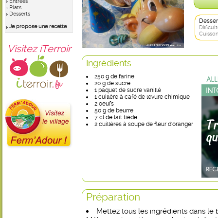
Entrées
Plats
Desserts
Desser
Je propose une recette
Difficult
Cuisson
Visitez iTerroir
Ingrédients
250 g de farine
20 g de sucre
1 paquet de sucre vanillé
1 cuillère à café de levure chimique
2 oeufs
50 g de beurre
7 cl de lait tiède
2 cuillères à soupe de fleur d'oranger
Préparation
Mettez tous les ingrédients dans le 