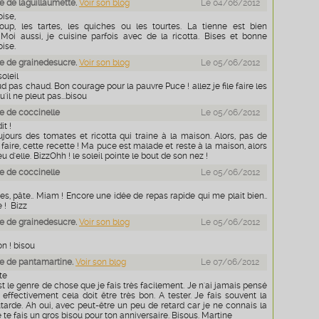
 de laguillaumette.
Voir son blog
Le 04/06/2012
ise,
up, les tartes, les quiches ou les tourtes. La tienne est bien
 Moi aussi, je cuisine parfois avec de la ricotta. Bises et bonne
ise.
e de grainedesucre.
Voir son blog
Le 05/06/2012
soleil
 pas chaud. Bon courage pour la pauvre Puce ! allez je file faire les
'il ne pleut pas...bisou
 de coccinelle
Le 05/06/2012
it !
toujours des tomates et ricotta qui traine à la maison. Alors, pas de
 faire, cette recette ! Ma puce est malade et reste à la maison, alors
eu d'elle. BizzOhh ! le soleil pointe le bout de son nez !
 de coccinelle
Le 05/06/2012
es, pâte.. Miam ! Encore une idée de repas rapide qui me plait bien..
 ! Bizz
e de grainedesucre.
Voir son blog
Le 05/06/2012
on ! bisou
e de pantamartine.
Voir son blog
Le 07/06/2012
te
st le genre de chose que je fais très facilement. Je n'ai jamais pensé
t effectivement cela doit être très bon. A tester. Je fais souvent la
tarde. Ah oui, avec peut-être un peu de retard car je ne connais la
e te fais un gros bisou pour ton anniversaire. Bisous. Martine