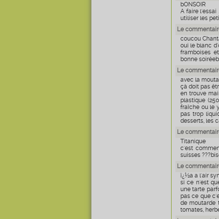
bONSOIR
A faire l'essai
utiliser les pe
Le commentair
coucou Chant
oui le blanc d
framboises et
bonne soiréeb
Le commentair
avec la mouta
çà doit pas êtr
en trouve mai
plastique (250
fraîche ou le 
pas trop liqu
desserts, les c
Le commentair
Titanique
c'est comment
suisses ???bi
Le commentaire
ï¿½a a l'air sy
si ce n'est qu
une tarte parf
pas ce que c'e
de moutarde t
tomates, herbe