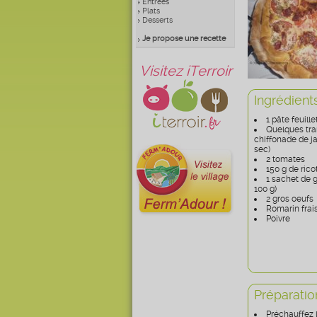
Entrées
Plats
Desserts
Je propose une recette
Visitez iTerroir
Ingrédient
1 pâte feuill
Quelques tra
chiffonade de 
sec)
2 tomates
150 g de rico
1 sachet de g
100 g)
2 gros oeufs
Romarin frai
Poivre
Préparatio
Préchauffez l