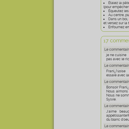
Étalez la pât
(pour empêcher 
Équeutez les
Au centre, p
Dans un bol,
et versez sur la 
Enfournez en
17 commen
Le commentair
je ne cuisine
pas avec le ri
Le commentaire
Franï¿½oise
essaie avec la
Le commentaire
Bonsoir Franï
Nous aimons b
Nous ne somme
Sylvie.
Le commentaire
J'aime beauc
appétissante!
du blanc d'oeu
Le commentaire