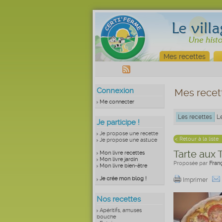
Mes recettes
Connexion
Mes recet
Me connecter
Les recettes
L
Je participe !
Je propose une recette
< Retour à la liste
Je propose une astuce
Tarte aux 
Mon livre recettes
Mon livre jardin
Proposée par
Fran
Mon livre bien-être
Je crée mon blog !
Imprimer
Nos recettes
Apéritifs, amuses
bouche