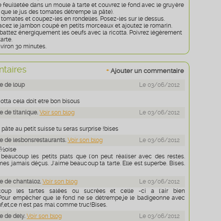
e feuilletée dans un moule à tarte et couvrez le fond avec le gruyère
que le jus des tomates détrempe la pâte).
 tomates et coupez-les en rondelles. Posez-les sur le dessus.
lacez le jambon coupé en petits morceaux et ajoutez le romarin.
 battez énergiquement les oeufs avec la ricotta. Poivrez légèrement
tarte.
viron 30 minutes.
taires
+
Ajouter un commentaire
e de loup
Le 03/06/2012
cotta cela doit etre bon bisous
 de titanique.
Voir son blog
Le 03/06/2012
 pâte au petit suisse tu seras surprise !bises
 de lesbonsrestaurants.
Voir son blog
Le 03/06/2012
¿½oise
eaucoup les petits plats que l'on peut réaliser avec des restes.
s jamais déçus. J'aime beaucoup ta tarte. Elle est superbe. Bises.
 de chantal02.
Voir son blog
Le 03/06/2012
oup les tartes salées ou sucrées et celle -ci a l'air bien
Pour empêcher que le fond ne se détrempe,je le badigeonne avec
f,et,ce n'est pas mal comme truc!Bises.
 de dely.
Voir son blog
Le 03/06/2012