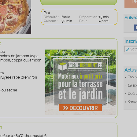
Plat
Difficulté :
Facile
Préparation :
15 min
Suive
Cuisson :
30 min
Pour :
4 pers
Inscri
s
etée
nches de jambon (type
jambon, coppa ou jambon
Actus
tta
Trouv
ruyère râpé (d'environ
Le th
s ou séché
Quiz 
Santé
n
e four à 180°C, thermostat 6.