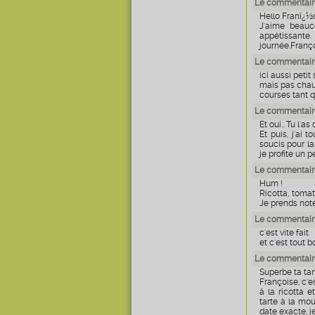
Le commentaire
Hello Franï¿½o
J'aime beauco
appétissante.
journée.Franço
Le commentair
ici aussi petit 
mais pas chaud
courses tant qu
Le commentaire
Et oui.. Tu l'as d
Et puis, j'ai 
soucis pour la
je profite un p
Le commentaire
Hum !
Ricotta, tomat
Je prends note
Le commentair
c'est vite fait
et c'est tout b
Le commentair
Superbe ta tar
Françoise, c'e
à la ricotta e
tarte à la mou
date exacte, j