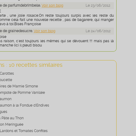
e de parfumdebrimbelle.
Voir son blog
Le 23/06/2012
E
arte , une jolie rosace.On reste toujours surpis avec les reste du
 comme cela fait une nouvelle recette , pas de bagarere, qui manger
.Bravo à toi.Bises Françoise
e de grainedesucre.
Voir son blog
Le 24/06/2012
oise
as raison, c'est toujours les mêmes qui se dévouent !!! mais pas là
imanche (ici il pleut) bisou
s : 10 recettes similaires
Carottes
Doucette
oires de Mamie Simone
Compote de Pomme Vanillée
saumon
aumon à la Fondue d'Endives
igues
 Pâte au Thon
tron Meringuée
Lardons et Tomates Confites