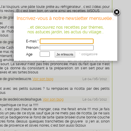
 .J'ai toujours une pâte toute prête au réfrigérateur , c'est l'idéal pour
tits restes . Et c'est bien bon, on varie ainsi les recettes .bISOUS
e de grainedesucre.
Inscrivez-vous à notre newsletter mensuelle...
Voir son blog
Le 04/06/2012
al
...et découvrez nos recettes par thèmes,
'oeuf c'est génial aussi pour les tartes à fruits comme les cerises, les
 la rhubarbe qui rejettent beaucoup de jus. merci pour ta visite
nos astuces jardin, les actus du village...
isous
E-mail *
e de grainedesucre.
Voir son blog
Le 04/06/2012
rde Catherine
Prénom
e mal non plus ! genre piquant naturel ... je vais essayer. la ricotta on
Age
* obligatoire
ntenant dans les grandes surfaces. C'est un pot avec un couvercle
g environ). C'est un fromage frais italien qui te remplace la crème
yaourt. La saveur n'est pas très prononcée, mais du fait que ce n'est
ide çà donne du consistant à ta préparation. on s'en sert pour les
akes et les tartes.bisous
e de grainedesucre.
Voir son blog
Le 04/06/2012
 avec les petits suisses ? tu remplaces la ricotta par des petits
sous
 de lesdelicesdelahague.
Voir son blog
Le 04/06/2012
mpathique ce truc la !!!!!!
e.... c'est pas l'heure de manger, cela me ferait envie !!!! moi je fais
ois un peu de ce style, sauf que je ne mets pas de ricotta, (je ne sais
st) je badigeonne le fond de tarte (pate brisée) d'une bonne couche
rès forte, dessus quelques tranchettes de gruyere si j'en ai, sinon
s de provence et olives noires, c'est bon aussi bizoux