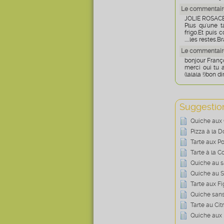
Le commentair
JOLIE ROSAC
Plus qu'une t
frigo.Et puis
.....les restes
Le commentair
bonjour Franç
merci oui tu 
(lalala !)bon d
Suggestion
Quiche aux 
Pizza à la 
Tarte aux P
Tarte à la 
Quiche au 
Quiche au S
Tarte aux F
Quiche sans
Tarte au Ci
Quiche aux 