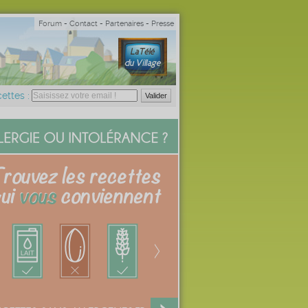
Forum
-
Contact
-
Partenaires
-
Presse
ettes :