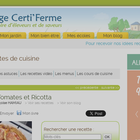
Mon jardin
Mon bien être
Mes écoles
Mon blog
Pour recevoir nos idées rec
tes de cuisine
es astuces
Les recettes vidéo
Les menus
Les cours de cuisine
<< précédente
suivante >>
Tomates et Ricotta
çoise HAMIAU
> Voir ses recettes
> Voir son blog
Envoyer
Mon livre
Rechercher une recette :