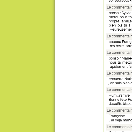
soiréebisous
Le commentair
bonsoir Sylvie
merci pour to
propre famille
bien plaisir 
Heureusement 
Le commentaire
coucou Franç
très belle tart
Le commentair
bonsoir Marie
nous la metto
rapidement fa
Le commentair
chouette Natha
j'en suis bien
Le commentair
Hum....j'arrive
Bonne fête Fra
décoiffe.bises
Le commentaire
Françoise
J'ai déjà mange
Le commentaire