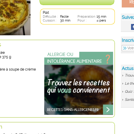
Plat
Difficulté :
Facile
Préparation :
15 min
Suive
Cuisson :
30 min
Pour :
4 pers
Inscri
s
etée
e 375 g
Actus
llère à soupe de crème
Trouv
Le th
Quiz 
Santé
n