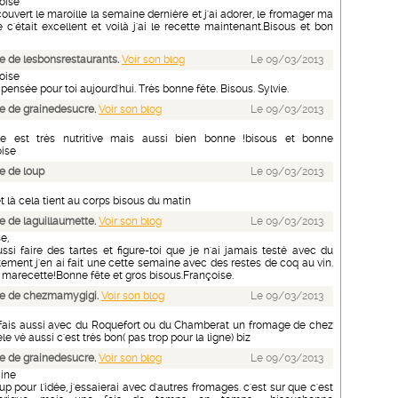
oise
écouvert le maroille la semaine dernière et j'ai adorer, le fromager ma
e c'était excellent et voilà j'ai le recette maintenant.Bisous et bon
 de lesbonsrestaurants.
Voir son blog
Le 09/03/2013
oise
 pensée pour toi aujourd'hui. Très bonne fête. Bisous. Sylvie.
e de grainedesucre.
Voir son blog
Le 09/03/2013
le est très nutritive mais aussi bien bonne !bisous et bonne
oise
e de loup
Le 09/03/2013
et là cela tient au corps bisous du matin
 de laguillaumette.
Voir son blog
Le 09/03/2013
e,
ssi faire des tartes et figure-toi que je n'ai jamais testé avec du
tement j'en ai fait une cette semaine avec des restes de coq au vin.
 marecette!Bonne fête et gros bisous.Françoise.
e de chezmamygigi.
Voir son blog
Le 09/03/2013
 fais aussi avec du Roquefort ou du Chamberat un fromage de chez
e vé aussi c'est très bon( pas trop pour la ligne) biz
e de grainedesucre.
Voir son blog
Le 09/03/2013
aine
 pour l'idée, j'essaierai avec d'autres fromages. c'est sur que c'est