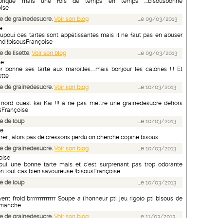
orique mais une fois de temps en temps ....bisousbonne
oise
e de grainedesucre.
Voir son blog
Le 09/03/2013
e
poui ces tartes sont appétissantes mais il ne faut pas en abuser
end !bisousFrançoise
 de lisette.
Voir son blog
Le 09/03/2013
se
onne ses tarte aux maroilles.....mais bonjour les calories !!! Et
ette
e de grainedesucre.
Voir son blog
Le 10/03/2013
t nord ouest kaï Kaï !!! à ne pas mettre une grainedesucre dehors
usFrançoise
e de loup
Le 10/03/2013
se
rer , alors pas de cressons perdu on cherche copine bisous
e de grainedesucre.
Voir son blog
Le 10/03/2013
oise
oui une bonne tarte mais et c'est surprenant pas trop odorante
 en tout cas bien savoureuse !bisousFrançoise
e de loup
Le 10/03/2013
vent froid brrrrrrrrrrrrr Soupe a l'honneur pti jeu rigolo pti bisous de
dimanche
e de grainedesucre.
Voir son blog
Le 11/03/2013