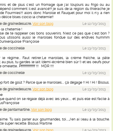
irs et de plus c'est un fromage que j'ai toujours au frigo ou au
dépend comment il est avancé!!! je suis de la région du thièrache je
de Fourmies!!! alors donc Maroille et Fauquet pour moi il n'y a rien
n délice bises cloclo la chetemie!!
e de grainedesucre.
Voir son blog
Le 12/03/2013
 la chetemie !
use de te rappeler ces bons souvenirs. N'est ce pas que c'est bon ?
ous utilisons aussi le maroilles fondue sur des endives hummm
a Dunkerquoise !Françoise
 de coccinelle
Le 13/03/2013
le régime... Faut retirer..Le maroilles, la crème fraîche, la pâte
ut au plus, tu gardes le lait (demi-écrémé bien sûr !) et les oeufs pour
e omelette.. Pffffffffffff !!! MDR !!!!
 de coccinelle
Le 13/03/2013
op fort de goût ? Parce que le maroilles.... çà dégage !! Hi ! Hi ! Bisous.
e de grainedesucre.
Voir son blog
Le 13/03/2013
ne
que quand on se régale déjà avec les yeux..... et puis elle est facile à
sousFrançoise
e de pantamartine.
Voir son blog
Le 13/03/2013
aime. Tu sais parler aux gourmandes, toi.....J'en ai l'eau à la bouche.
te super recette. Bisous Martine
e de grainedesucre.
Voir son blog
Le 14/03/2013