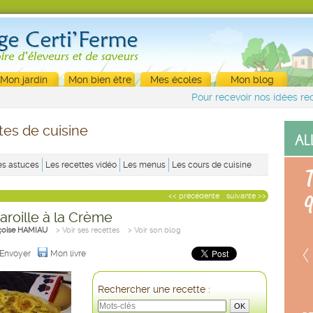
Mon jardin
Mon bien être
Mes écoles
Mon blog
Pour recevoir nos idées rec
tes de cuisine
es astuces
Les recettes vidéo
Les menus
Les cours de cuisine
<< précédente
suivante >>
aroille à la Crème
çoise HAMIAU
> Voir ses recettes
> Voir son blog
Envoyer
Mon livre
Rechercher une recette :