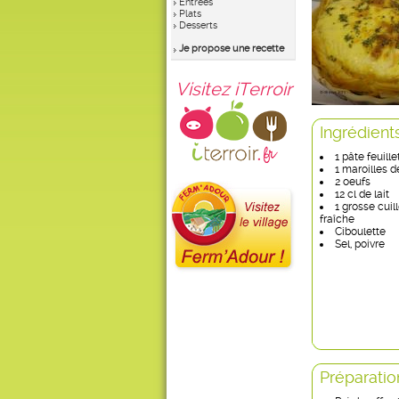
Entrées
Plats
Desserts
Je propose une recette
Visitez iTerroir
Ingrédient
1 pâte feuill
1 maroilles d
2 oeufs
12 cl de lait
1 grosse cui
fraîche
Ciboulette
Sel, poivre
Préparatio