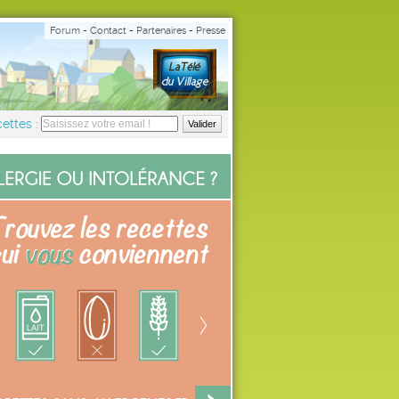
Forum
-
Contact
-
Partenaires
-
Presse
ettes :