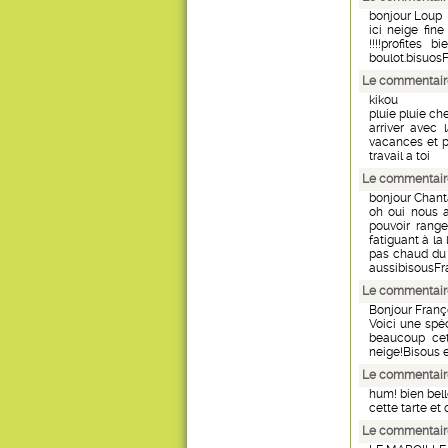
bonjour Loup
ici neige fin
!!!!profites
boulot.bisuos
Le commentair
kikou
pluie pluie c
arriver avec 
vacances et p
travail a toi
Le commentair
bonjour Chant
oh oui nous 
pouvoir range
fatiguant à la
pas chaud du 
aussibisousF
Le commentaire
Bonjour Franç
Voici une spé
beaucoup cett
neige!Bisous e
Le commentair
hum! bien bel
cette tarte et
Le commentair