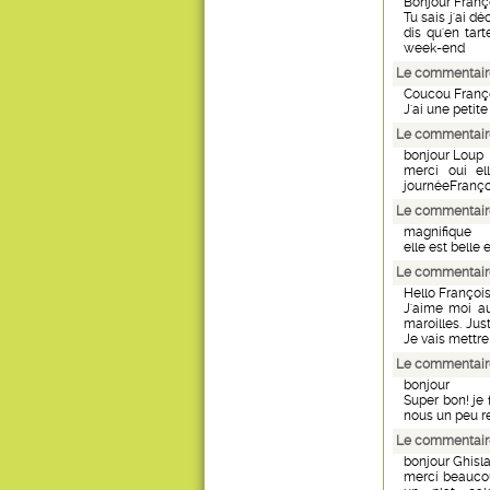
Bonjour Franç
Tu sais j'ai d
dis qu'en tart
week-end
Le commentaire
Coucou Franç
J'ai une petite
Le commentair
bonjour Loup
merci oui el
journéeFranç
Le commentair
magnifique
elle est belle 
Le commentaire
Hello François
J'aime moi au
maroilles. Jus
Je vais mettre
Le commentair
bonjour
Super bon! je
nous un peu rel
Le commentair
bonjour Ghisl
merci beaucoup