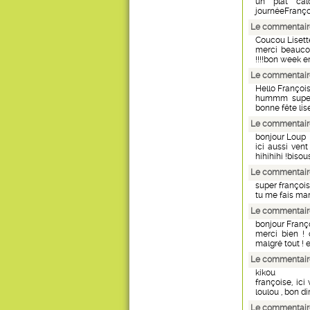
un plat cal
journéeFranç
Le commentair
Coucou Lisett
merci beaucou
!!!!bon week 
Le commentaire
Hello Françoi
hummm super b
bonne fête lis
Le commentair
bonjour Loup
ici aussi ven
hihihihi !biso
Le commentair
super françoi
tu me fais mar
Le commentair
bonjour Franç
merci bien ! 
malgré tout !
Le commentair
kikou
françoise, ici 
loulou , bon 
Le commentair