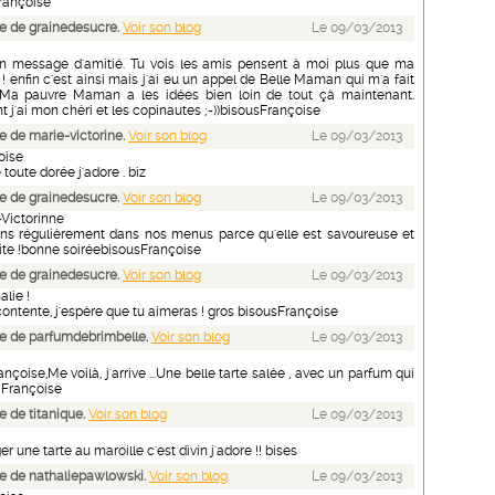
Françoise
e de grainedesucre.
Voir son blog
Le 09/03/2013
n message d'amitié. Tu vois les amis pensent à moi plus que ma
 ! enfin c'est ainsi mais j'ai eu un appel de Belle Maman qui m'a fait
! Ma pauvre Maman a les idées bien loin de tout çà maintenant.
j'ai mon chéri et les copinautes ;-))bisousFrançoise
 de marie-victorine.
Voir son blog
Le 09/03/2013
oise
e toute dorée j'adore . biz
e de grainedesucre.
Voir son blog
Le 09/03/2013
-Victorinne
ns régulièrement dans nos menus parce qu'elle est savoureuse et
ite !bonne soiréebisousFrançoise
e de grainedesucre.
Voir son blog
Le 09/03/2013
lie !
 contente, j'espère que tu aimeras ! gros bisousFrançoise
e de parfumdebrimbelle.
Voir son blog
Le 09/03/2013
nçoise,Me voilà, j'arrive ...Une belle tarte salée , avec un parfum qui
 Françoise
 de titanique.
Voir son blog
Le 09/03/2013
r une tarte au maroille c'est divin j'adore !! bises
 de nathaliepawlowski.
Voir son blog
Le 09/03/2013