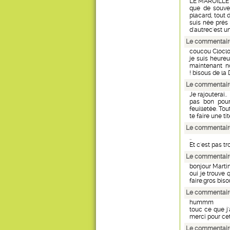
LE MAROILLE
que de souven
placard, tout 
suis née prés 
d'autrec'est u
Le commentair
coucou Cloclo
je suis heure
maintenant n
! bisous de l
Le commentaire
Je rajouterai..
pas bon pour 
feuilletée. To
te faire une tit
Le commentaire
..
Et c'est pas tr
Le commentair
bonjour Marti
oui je trouve 
faire.gros bi
Le commentair
hummm
touc ce que j'
merci pour cet
Le commentair