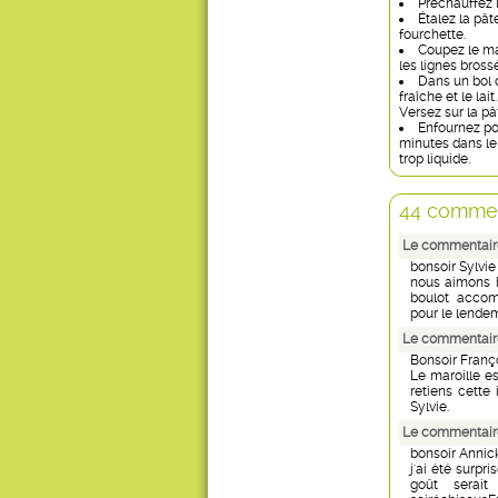
Préchauffez l
Étalez la pât
fourchette.
Coupez le mar
les lignes bross
Dans un bol 
fraîche et le lai
Versez sur la pâ
Enfournez po
minutes dans le 
trop liquide.
44 commen
Le commentair
bonsoir Sylvie
nous aimons b
boulot accomp
pour le lendem
Le commentaire
Bonsoir Franç
Le maroille es
retiens cette
Sylvie.
Le commentair
bonsoir Annic
j'ai été surpr
goût serait