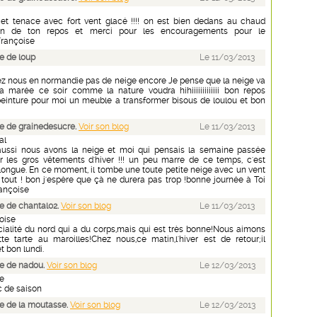
e et tenace avec fort vent glacé !!!! on est bien dedans au chaud
 bien de ton repos et merci pour les encouragements pour le
Françoise
e de loup
Le 11/03/2013
hez nous en normandie pas de neige encore Je pense que la neige va
la marée ce soir comme la nature voudra hihiiiiiiiiiiiii bon repos
einture pour moi un meuble a transformer bisous de loulou et bon
e de grainedesucre.
Voir son blog
Le 11/03/2013
al
aussi nous avons la neige et moi qui pensais la semaine passée
r les gros vêtements d'hiver !!! un peu marre de ce temps, c'est
 longue. En ce moment, il tombe une toute petite neige avec un vent
tout ! bon j'espère que çà ne durera pas trop !bonne journée à Toi
rançoise
 de chantal02.
Voir son blog
Le 11/03/2013
oise
cialité du nord qui a du corps,mais qui est très bonne!Nous aimons
e tarte au maroilles!Chez nous,ce matin,l'hiver est de retour;il
t bon lundi.
e de nadou.
Voir son blog
Le 12/03/2013
le
 c de saison
e de la moutasse.
Voir son blog
Le 12/03/2013