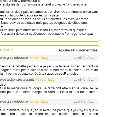
e four à 180°C, thermostat 6.
e feuilletée dans un moule à tarte et piquez le fond avec une
oilles en deux, puis en lamelles d'environ 1,5 centimètre, en suivant
ées sur la croûte. Déposez-les sur la pâte.
ou un saladier, cassez les oeufs et fouettez-les avec la crème
t. Salez, poivrez et ajoutez trois petites poignées de ciboulette.
te.
ur environ 30 minutes de cuisson. Laissez refroidir quelques
four avant de servir et découper, pour que le fromage ne soit pas
taires
+
Ajouter un commentaire
e de grainedesucre.
Voir son blog
Le 08/03/2013
ien cette recette parce que je peux la faire le soir en rentrant du
agnée d'une petite salade c'est un bon menu du soir et il en reste
ain ! bonne et belle soirée à toit aussibisousFrançoise
 de lesbonsrestaurants.
Voir son blog
Le 08/03/2013
oise
t un fromage qui a du corps! Ta tarte doit être bien savoureuse. Je
 idée pour une soirée sympa en famille. Bises et très belle soirée.
e de grainedesucre.
Voir son blog
Le 09/03/2013
k
ise la première fois que j'en ai faite une parce que je croyais que le
 très fort mais le maroilles se cuisine très bien.bonne