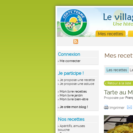
Mes recettes
Connexion
Mes recet
Me connecter
Les recettes
L
Je participe !
Je propose une recette
< Retour à la liste
Je propose une astuce
Tarte au M
Mon livre recettes
Mon livre jardin
Proposée par
Fran
Mon livre bien-être
Je crée mon blog !
Imprimer
Nos recettes
Apéritifs, amuses
bouche