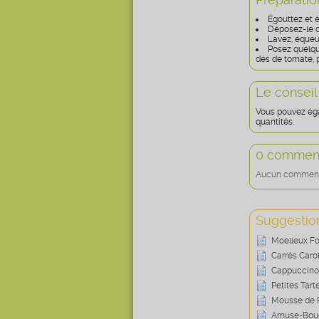
Égouttez et é
Déposez-le d
Lavez, équeu
Posez quelqu
dés de tomate, p
Le conseil
Vous pouvez éga
quantités.
0 comment
Aucun commentai
Suggestion
Moelleux Fo
Carrés Carot
Cappuccino 
Petites Tar
Mousse de 
Amuse-Bouc