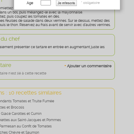
Age
* obligatoire
miettez le thon.
ans un bol, puis mélangez-le avec la mayonnaise.
tez, puis coupez les tomates en dés.
es feuilles de salade dans deux verrines. Sur le dessus, mettez des
uis le thon. Réservez au frais avant de servir avec d’autres verrines.
 du chef
lement présenter ce tartare en entrée en augmentant juste les
aire
+
Ajouter un commentaire
re n'est lié à cette recette
s : 10 recettes similaires
ndants Tomates et Truite Fumée
tes et Brocolis
Glacé Carottes et Cumin
telettes aux Saint-Jacques et Pommes
Parmesan au Confit de Tomates
hes Chèvre et Saumon