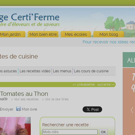
Mon jardin
Mon bien être
Mes écoles
Mon blog
Pour recevoir nos idées rec
tes de cuisine
es astuces
Les recettes vidéo
Les menus
Les cours de cuisine
<< précédente
suivante >>
e Tomates au Thon
of.fr
> Voir ses recettes
> Voir le site Web
Envoyer
Mon livre
Rechercher une recette :