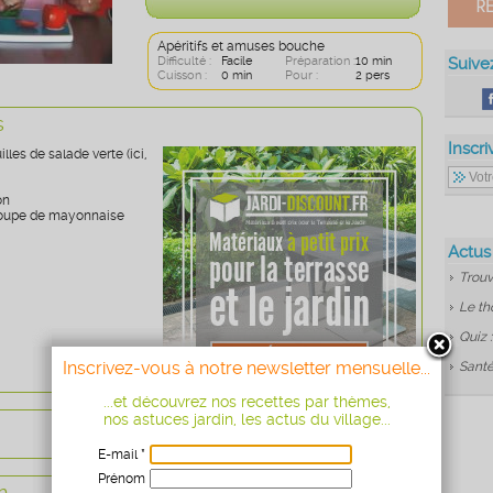
Apéritifs et amuses bouche
Difficulté :
Facile
Préparation :
10 min
Suive
Cuisson :
0 min
Pour :
2 pers
s
Inscri
lles de salade verte (ici,
on
 soupe de mayonnaise
Actus
Trouv
Le th
Quiz 
Inscrivez-vous à notre newsletter mensuelle...
Santé
...et découvrez nos recettes par thèmes,
nos astuces jardin, les actus du village...
E-mail *
Prénom
n