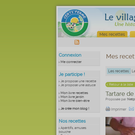
Mes recettes
Connexion
Mes recet
Me connecter
Les recettes
L
Je participe !
Je propose une recette
< Retour à la liste
Je propose une astuce
Tartare d
Mon livre recettes
Mon livre jardin
Proposée par
Netpr
Mon livre bien-être
Je crée mon blog !
Imprimer
Nos recettes
Apéritifs, amuses
bouche