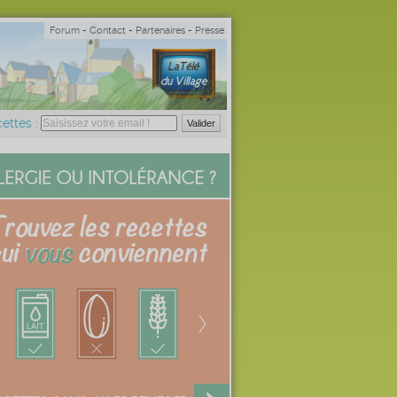
Forum
-
Contact
-
Partenaires
-
Presse
ettes :