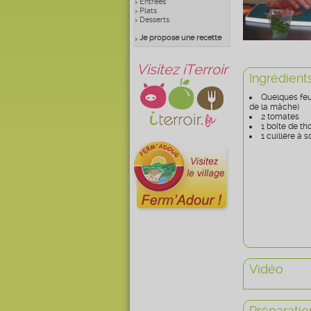
Entrées
Plats
Desserts
Je propose une recette
Visitez iTerroir
Ingrédient
Quelques feui
de la mâche)
2 tomates
1 boîte de th
1 cuillère à
Vidéo
Préparatio