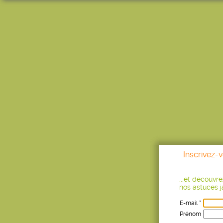
Inscrivez-
...et découvr
nos astuces ja
E-mail *
Prénom