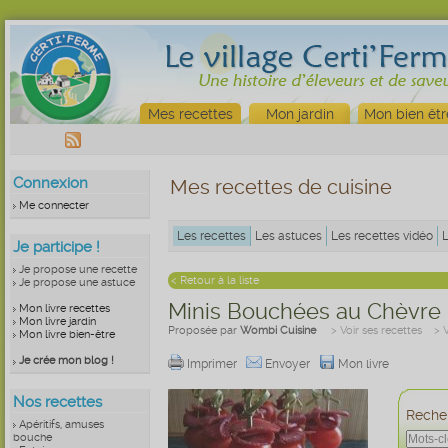
Mes recettes
Mon jardin
Mon bien êtr
Connexion
Mes recettes de cuisine
Me connecter
Les recettes
Les astuces
Les recettes vidéo
Je participe !
Je propose une recette
< Retour à la liste
Je propose une astuce
Minis Bouchées au Chèvre 
Mon livre recettes
Mon livre jardin
Proposée par
Wombi Cuisine
> Voir ses recettes
> 
Mon livre bien-être
Je crée mon blog !
Imprimer
Envoyer
Mon livre
Nos recettes
Recher
Apéritifs, amuses
bouche