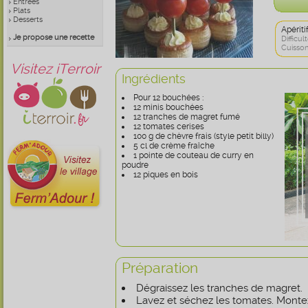
Entrées
Plats
Desserts
Apérit
Je propose une recette
Difficult
Cuisson
Visitez iTerroir
Ingrédients
Pour 12 bouchées :
12 minis bouchées
12 tranches de magret fumé
12 tomates cerises
100 g de chèvre frais (style petit billy)
5 cl de crème fraîche
1 pointe de couteau de curry en
poudre
12 piques en bois
Préparation
Dégraissez les tranches de magret.
Lavez et séchez les tomates. Montez