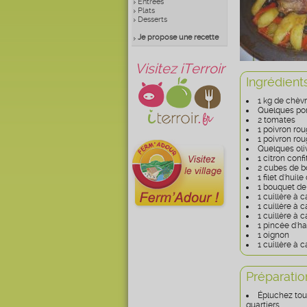
Entrées
Plats
Desserts
Je propose une recette
Visitez iTerroir
Ingrédient
1 kg de chèv
Quelques po
2 tomates
1 poivron ro
1 poivron ro
Quelques oliv
1 citron confi
2 cubes de bo
1 filet d'huile
1 bouquet de
1 cuillère à 
1 cuillère à 
1 cuillère à
1 pincée d'h
1 oignon
1 cuillère à c
Préparatio
Épluchez tou
quartiers.