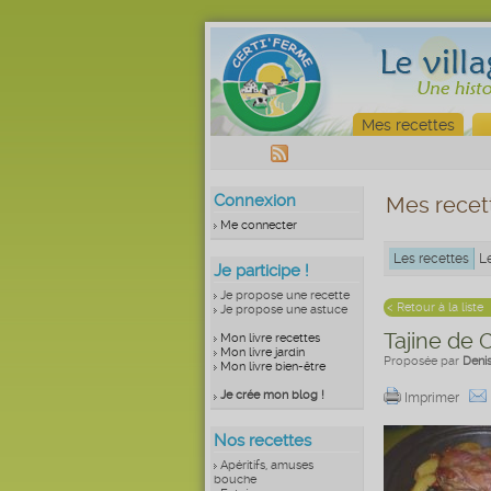
Mes recettes
Connexion
Mes recet
Me connecter
Les recettes
L
Je participe !
Je propose une recette
< Retour à la liste
Je propose une astuce
Tajine de
Mon livre recettes
Mon livre jardin
Proposée par
Deni
Mon livre bien-être
Je crée mon blog !
Imprimer
Nos recettes
Apéritifs, amuses
bouche