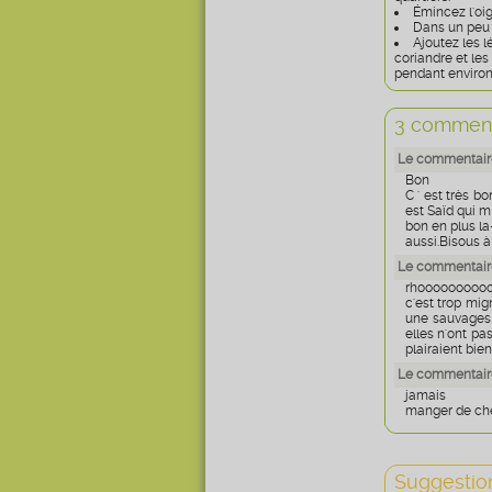
Émincez l'oi
Dans un peu d
Ajoutez les lé
coriandre et les
pendant environ
3 comment
Le commentair
Bon
C ' est très b
est Saïd qui m 
bon en plus la-
aussi.Bisous 
Le commentaire
rhooooooooo
c'est trop migno
une sauvages p
elles n'ont pas 
plairaient bien
Le commentaire
jamais
manger de chè
Suggestion