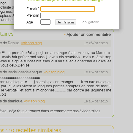
gnon.
'huile d'olive, faites revenir la viande des deux côtés.
E-mail *
gumes, le citron confit, les olives, les cubes de bouillon, l'oignon, la
Prénom
 épices. Salez à votre goût et recouvrez d'eau. Faites cuire en tajine
 une heure.
Age
* obligatoire
aires
+
Ajouter un commentaire
e de Denise.
Voir son blog
Le 26/01/2010
on !!! la première fois que j ' en ai manger était en 2007 au Maroc c '
' avais fait goûter moi aussi j ' avais dis beuckkkk mais c ' était trop
bas il la grille sur des braisses.Ici il faut aller la chercher à Bruxelles
à vous deux.Denise
 de lesdelicesdelahague.
Voir son blog
Le 26/01/2010
oooooooooooooooooooo
n une biquette.......... j'oserais pas en manger............ il en rste quelques
ar ici, elles vivent le long des pentes abruptes en bord de mer !!!
le vertige!!! et sont si mignonnes................... par contre les légumes me
. biz
 de titanique.
Voir son blog
Le 26/01/2010
vre ! déjà faut la trouver dans le commerce pas évidentbises
s : 10 recettes similaires