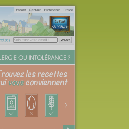
Forum
-
Contact
-
Partenaires
-
Presse
ettes :