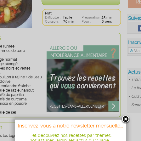
Plat
Difficulté :
Facile
Préparation :
25 min
Suive
Cuisson :
70 min
Pour :
6 pers
s
Inscri
re fumée
mmes de terre
uge normal
uge allongé
es noirs et vertes
Actus
t
uillon à tajine + de l'eau
Trouv
 d'olive
 coriandre fraîche
Le th
café de raz el hanout
café de paprika
Quiz 
 café de curcuma
arissa en poudre
Santé
afé de sel
Inscrivez-vous à notre newsletter mensuelle...
n
...et découvrez nos recettes par thèmes,
s les légumes, lavez-les et coupez-les en belles lamelles ou en
nos astuces jardin, les actus du village...