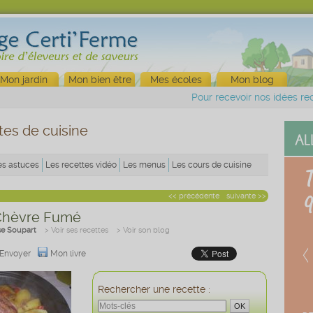
Mon jardin
Mon bien être
Mes écoles
Mon blog
Pour recevoir nos idées rec
tes de cuisine
es astuces
Les recettes vidéo
Les menus
Les cours de cuisine
<< précédente
suivante >>
 Chèvre Fumé
se Soupart
> Voir ses recettes
> Voir son blog
Envoyer
Mon livre
Rechercher une recette :