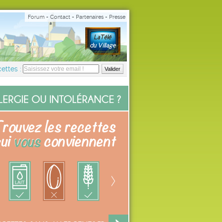
Forum
-
Contact
-
Partenaires
-
Presse
ettes :