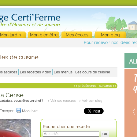
Mon jardin
Mon bien être
Mes écoles
Mon blog
Pour recevoir nos idées rec
tes de cuisine
es astuces
Les recettes vidéo
Les menus
Les cours de cuisine
<< précédente
suivante >>
la Cerise
cadabra, vous êtes un chef !
> Voir ses recettes
> Voir son blog
Envoyer
Mon livre
Rechercher une recette :