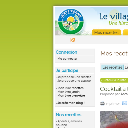
Mes recettes
Connexion
Mes recet
Me connecter
Les recettes
L
Je participe !
Je propose une recette
< Retour à la liste
Je propose une astuce
Cocktail à 
Mon livre recettes
Mon livre jardin
Proposée par
Abra
Mon livre bien-être
Je crée mon blog !
Imprimer
Nos recettes
Apéritifs, amuses
bouche