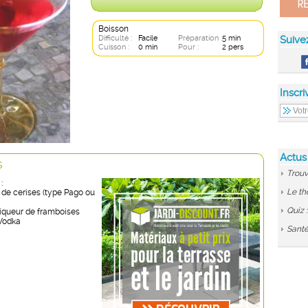
Boisson
Difficulté :
Facile
Préparation :
5 min
Suive
Cuisson :
0 min
Pour :
2 pers
Inscri
Actus
s
Trouv
:
Le th
 de cerises (type Pago ou
Quiz 
liqueur de framboises
Vodka
Santé