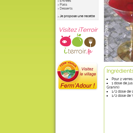
Entrées
Plats
Desserts
Je propose une recette
Visitez iTerroir
Ingrédient
Pour 2 verres 
1 dose de jus
Granini)
1/2 dose de 
1/2 dose de 