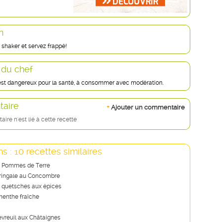
n
shaker et servez frappé!
 du chef
 est dangereux pour la santé, à consommer avec modération.
aire
+
Ajouter un commentaire
re n'est lié à cette recette
s : 10 recettes similaires
e Pommes de Terre
ringale au Concombre
e quetsches aux épices
 menthe fraîche
evreuil aux Châtaignes