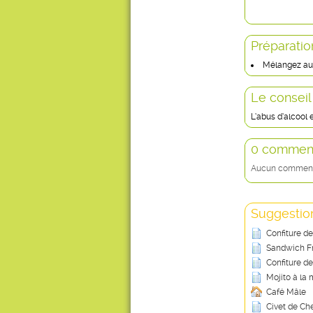
Préparatio
Mélangez au 
Le conseil
L’abus d’alcool
0 comment
Aucun commentai
Suggestion
Confiture d
Sandwich F
Confiture d
Mojito à la
Café Mâle
Civet de Ch