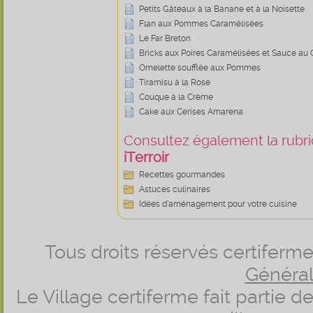
Petits Gâteaux à la Banane et à la Noisette
Flan aux Pommes Caramélisées
Le Far Breton
Bricks aux Poires Caramélisées et Sauce au 
Omelette soufflée aux Pommes
Tiramisu à la Rose
Couque à la Crème
Cake aux Cerises Amarena
Consultez également la rubriq
iTerroir
Recettes gourmandes
Astuces culinaires
Idées d’aménagement pour votre cuisine
Tous droits réservés certifer
Générale
Le Village certiferme fait partie 