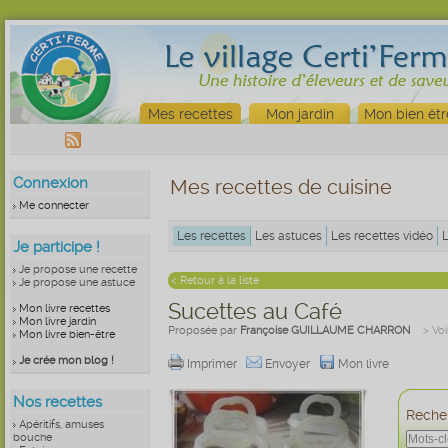
Mes recettes
Mon jardin
Mon bien êtr
Connexion
Mes recettes de cuisine
Me connecter
Les recettes
Les astuces
Les recettes vidéo
Je participe !
Je propose une recette
< Retour à la liste
Je propose une astuce
Sucettes au Café
Mon livre recettes
Mon livre jardin
Proposée par
Françoise GUILLAUME CHARRON
> Voi
Mon livre bien-être
Je crée mon blog !
Imprimer
Envoyer
Mon livre
Nos recettes
Recher
Apéritifs, amuses
bouche