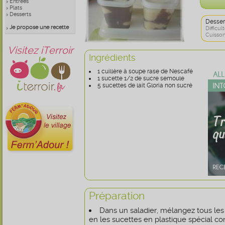
Entrées
Plats
Desserts
Desser
Je propose une recette
Difficult
Cuisson
Visitez iTerroir
Ingrédients
1 cuillère à soupe rase de Nescafé
1 sucette 1/2 de sucre semoule
5 sucettes de lait Gloria non sucré
Préparation
Dans un saladier, mélangez tous les
en les sucettes en plastique spécial co