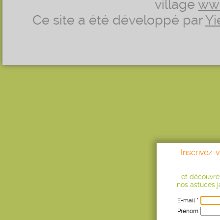
village
ww
Ce site a été développé par
Yi
Inscrivez-
...et découvr
nos astuces ja
E-mail *
Prénom