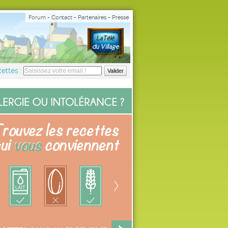
Forum
-
Contact
-
Partenaires
-
Presse
ettes :