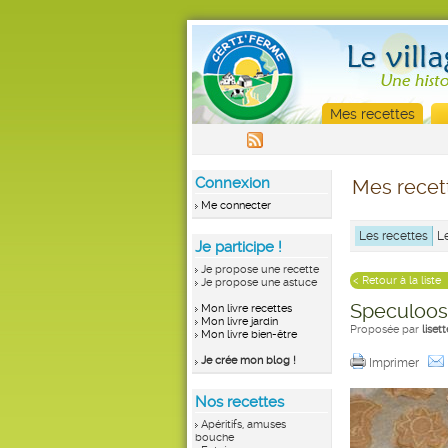
Mes recettes
Connexion
Mes recet
Me connecter
Les recettes
L
Je participe !
Je propose une recette
< Retour à la liste
Je propose une astuce
Speculoos
Mon livre recettes
Mon livre jardin
Proposée par
lise
Mon livre bien-être
Je crée mon blog !
Imprimer
Nos recettes
Apéritifs, amuses
bouche