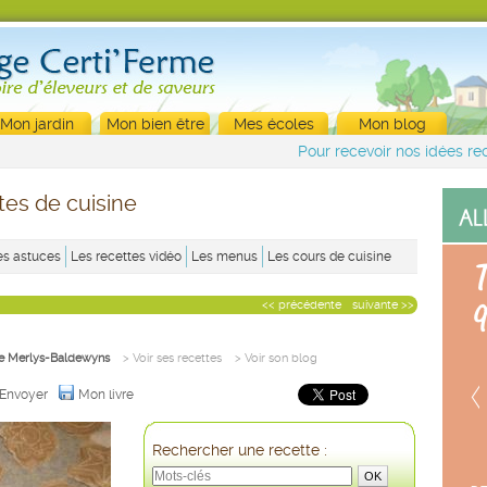
Mon jardin
Mon bien être
Mes écoles
Mon blog
Pour recevoir nos idées rec
tes de cuisine
es astuces
Les recettes vidéo
Les menus
Les cours de cuisine
<< précédente
suivante >>
tte Merlys-Baldewyns
> Voir ses recettes
> Voir son blog
Envoyer
Mon livre
Rechercher une recette :