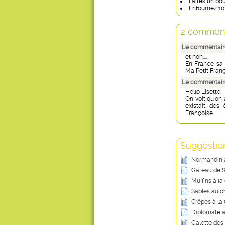
Faites un bo
Enfournez 10 
2 comment
Le commentaire
et non....
En France sa e
Ma Petit François
Le commentaire
Hello Lisette,
On voit qu'on 
existait des
Françoise.
Suggestion
Normandin
Gâteau de S
Muffins à l
Sablés au c
Crêpes à la
Diplomate a
Galette des