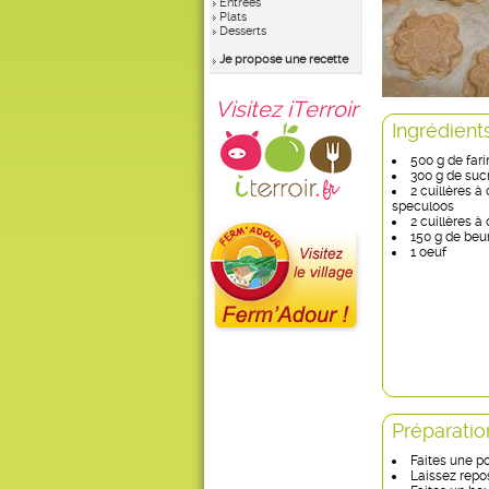
Entrées
Plats
Desserts
Je propose une recette
Visitez iTerroir
Ingrédient
500 g de fari
300 g de suc
2 cuillères à
speculoos
2 cuillères à
150 g de beu
1 oeuf
Préparatio
Faites une p
Laissez repos