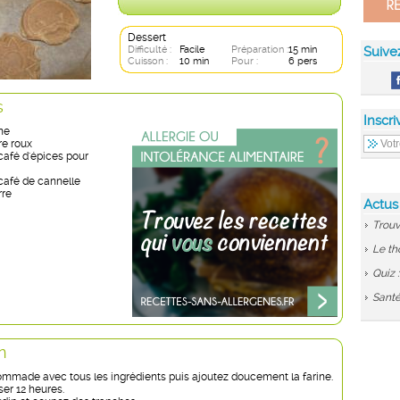
Dessert
Difficulté :
Facile
Préparation :
15 min
Suive
Cuisson :
10 min
Pour :
6 pers
s
Inscri
ne
re roux
 café d'épices pour
 café de cannelle
rre
Actus
Trouv
Le th
Quiz 
Santé
n
ommade avec tous les ingrédients puis ajoutez doucement la farine.
er 12 heures.