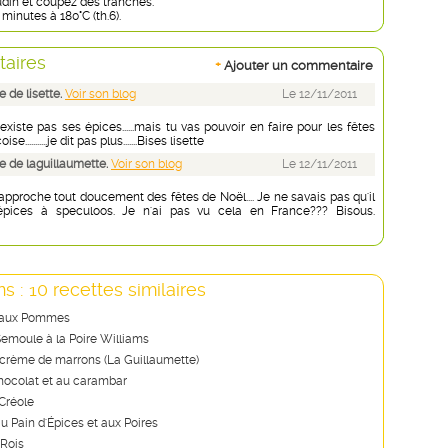
udin et coupez des tranches.
minutes à 180°C (th.6).
aires
+
Ajouter un commentaire
 de lisette.
Voir son blog
Le 12/11/2011
xiste pas ses épices......mais tu vas pouvoir en faire pour les fêtes
e...........je dit pas plus.......Bises lisette
 de laguillaumette.
Voir son blog
Le 12/11/2011
approche tout doucement des fêtes de Noël.... Je ne savais pas qu'il
 épices à speculoos. Je n'ai pas vu cela en France??? Bisous.
s : 10 recettes similaires
 aux Pommes
emoule à la Poire Williams
a crème de marrons (La Guillaumette)
hocolat et au carambar
 Créole
u Pain d'Épices et aux Poires
 Rois