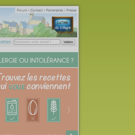
Forum
-
Contact
-
Partenaires
-
Presse
ettes :