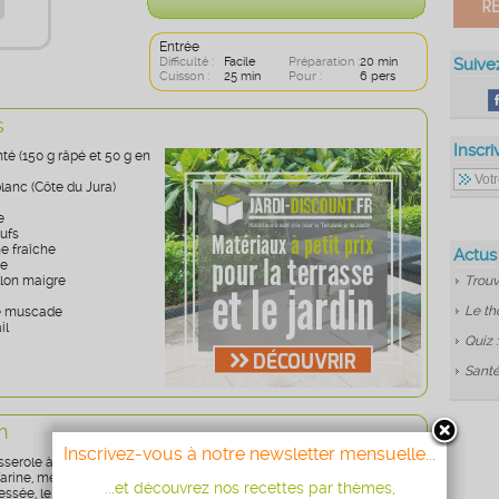
Entrée
Difficulté :
Facile
Préparation :
20 min
Suive
Cuisson :
25 min
Pour :
6 pers
s
Inscri
té (150 g râpé et 50 g en
blanc (Côte du Jura)
e
eufs
e fraîche
Actus
re
illon maigre
Trouv
Le th
e muscade
il
Quiz 
Santé
n
Inscrivez-vous à notre newsletter mensuelle...
serole à fond épais, faites fondre le morceau de beurre et
rine, mélangez et mouillez avec le vin blanc et le bouillon. Ajoutez
...et découvrez nos recettes par thèmes,
ressée, le poivre, le soupçon de muscade et un soupçon de sel (le