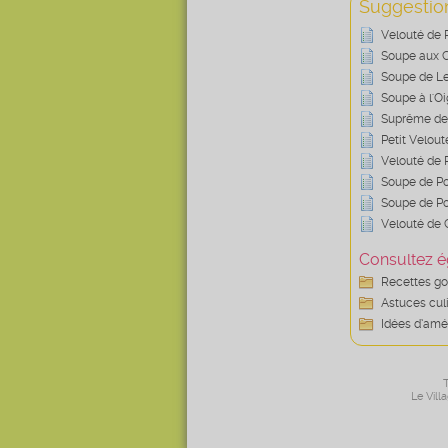
Suggestion
Velouté de 
Soupe aux C
Soupe de Le
Soupe à l'O
Suprême de
Petit Velout
Velouté de P
Soupe de Po
Soupe de Po
Velouté de
Consultez é
Recettes g
Astuces cul
Idées d’amé
T
Le Vill