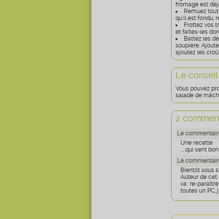
fromage est déjà
Remuez tout e
qu'il est fondu, 
Frottez vos t
et faites-les do
Battez les d
soupière. Ajoute
ajoutez les cro
Le conseil
Vous pouvez pro
salade de mâch
2 comment
Le commentaire 
Une recette
.....qui sent 
Le commentaire
Bientôt sous 
Auteur de cet 
va re-paraîtr
toutes un PC, j