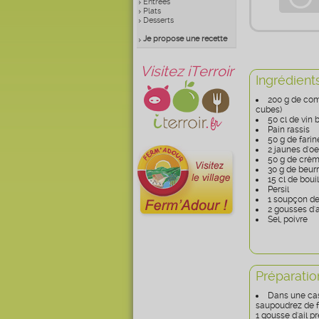
Entrées
Plats
Desserts
Je propose une recette
Visitez iTerroir
Ingrédient
200 g de com
cubes)
50 cl de vin 
Pain rassis
50 g de farin
2 jaunes d'o
50 g de crèm
30 g de beur
15 cl de bou
Persil
1 soupçon d
2 gousses d'a
Sel, poivre
Préparatio
Dans une cas
saupoudrez de fa
1 gousse d'ail p