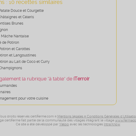
s : 10 recettes similaires
Patate Douce et Courgette
hâtaignes et Céleris
ntilles Brunes
ignon
 Mâche Nantaise
é de Potiron
otiron et Carottes
tiron et Langoustines
tiron au Lait de Coco et Curry
 Champignons
galement la rubrique "à table" de
iTerroir
ourmandes
inaires
nagement pour votre cuisine
ous droits réservés certiferme.com ¤
Mentions légales ¤ Conditions Générales d'Utilisati
age certiferme fait partie de la communauté des villages intégrant le village
www.fermado
Ce site a été développé par
Yieloo
avec les technologies
Intra'Know