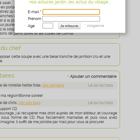
nos astuces jardin, les actus du village...
 salé).
n portant à ébullition. Versez alors le fromage râpé en pluie et dès
retirez la casserole du feu.
E-mail *
ranches de pain rassis avec la gousse d'ail, détaillez-les en croutons
Prénom
rer à la poêle dans un peu de matière grasse.
eux jaunes d’œufs avec la crème et versez ce mélange dans une
Age
* obligatoire
z la soupe bien chaude, saupoudrez de persil finement ciselé,
ûtons de pains dorés et les cubes de Comté.
 du chef
poser cette soupe avec une belle tranche de jambon cru et une
e.
aires
+
Ajouter un commentaire
de mireille herbe folle.
Voir son blog
Le 20/10/2011
bon ma région!Bonne soirée!
 de chris.
Voir son blog
Le 20/10/2011
support CD
ouvrage, j'ai récupérer mes droit auprès de mon éditeur, et l'ouvrage
e sous forme de CD. Plus facilement maniable, et puis vous avez
'imagine. Il suffit de me joindre par mail pour vous le procurer.