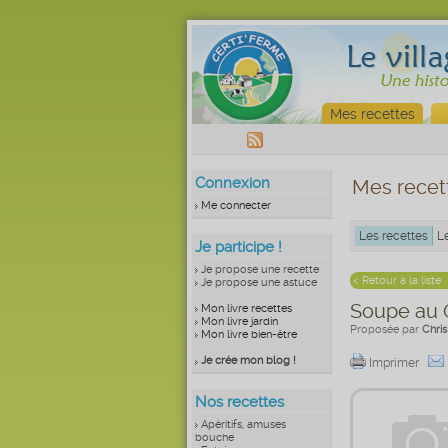
Mes recettes
Connexion
Mes recet
Me connecter
Les recettes
L
Je participe !
Je propose une recette
< Retour à la liste
Je propose une astuce
Soupe au 
Mon livre recettes
Mon livre jardin
Proposée par
Chri
Mon livre bien-être
Je crée mon blog !
Imprimer
Nos recettes
Apéritifs, amuses
bouche