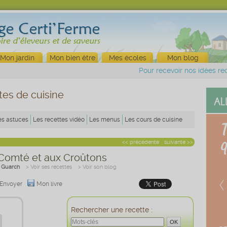
Mon jardin
Mon bien être
Mes écoles
Mon blog
Pour recevoir nos idées rec
tes de cuisine
es astuces
Les recettes vidéo
Les menus
Les cours de cuisine
<< précédente
suivante >>
Comté et aux Croûtons
s Guarch
> Voir ses recettes
> Voir son blog
Envoyer
Mon livre
Rechercher une recette :