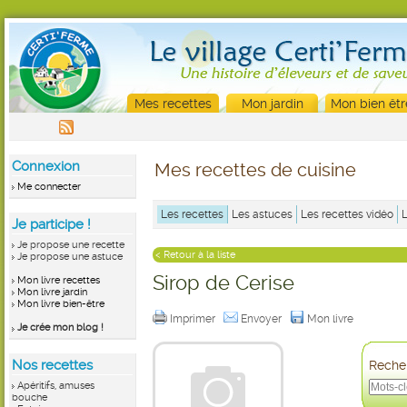
Mes recettes
Mon jardin
Mon bien êtr
Connexion
Mes recettes de cuisine
Me connecter
Les recettes
Les astuces
Les recettes vidéo
Je participe !
Je propose une recette
< Retour à la liste
Je propose une astuce
Sirop de Cerise
Mon livre recettes
Mon livre jardin
Mon livre bien-être
Imprimer
Envoyer
Mon livre
Je crée mon blog !
Nos recettes
Recher
Apéritifs, amuses
bouche