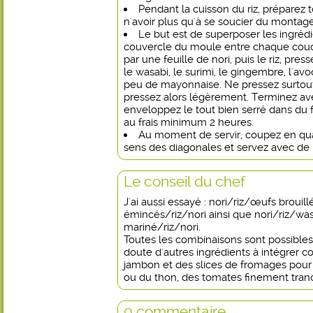
Pendant la cuisson du riz, préparez 
n'avoir plus qu'à se soucier du montag
Le but est de superposer les ingréd
couvercle du moule entre chaque co
par une feuille de nori, puis le riz, pre
le wasabi, le surimi, le gingembre, l'av
peu de mayonnaise. Ne pressez surtout 
pressez alors légèrement. Terminez avec
enveloppez le tout bien serré dans du 
au frais minimum 2 heures.
Au moment de servir, coupez en qua
sens des diagonales et servez avec de la
Le conseil du chef
J'ai aussi essayé : nori/riz/œufs brouill
émincés/riz/nori ainsi que nori/riz/w
mariné/riz/nori.
Toutes les combinaisons sont possibles
doute d'autres ingrédients à intégrer
jambon et des slices de fromages pour 
ou du thon, des tomates finement tranc
0 commentaire