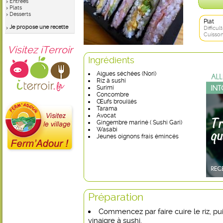
Entrées
Plats
Desserts
Plat
Je propose une recette
Difficult
Cuisson
Visitez iTerroir
Ingrédients
Algues séchées (Nori)
Riz à sushi
Surimi
Concombre
Œufs brouillés
Tarama
Avocat
Gingembre mariné ( Sushi Gari)
Wasabi
Jeunes oignons frais émincés
Préparation
Commencez par faire cuire le riz, p
vinaigre à sushi.