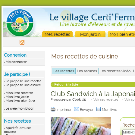
Mes recettes
Mon jardin
Mon bien êtr
Connexion
Mes recettes de cuisine
Me connecter
Les recettes
Les astuces
Les recettes vidéo
Je participe !
Je propose une recette
< Retour à la liste
Je propose une astuce
Club Sandwich à la Japona
Mon livre recettes
Mon livre jardin
Proposée par
Cook Up
> Voir ses recettes
> Voir s
Mon livre bien-être
Je crée mon blog !
Imprimer
Envoyer
Mon livre
Nos recettes
Recher
Apéritifs, amuses
bouche