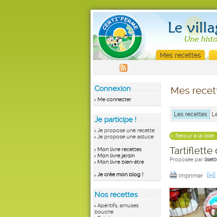
Mes recettes
Connexion
Mes recet
Me connecter
Les recettes
L
Je participe !
Je propose une recette
< Retour à la liste
Je propose une astuce
Tartiflette
Mon livre recettes
Mon livre jardin
Proposée par
lise
Mon livre bien-être
Je crée mon blog !
Imprimer
Nos recettes
Apéritifs, amuses
bouche