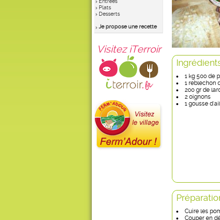
Entrées
Plats
Desserts
Je propose une recette
Visitez iTerroir
Ingrédient
1 kg 500 de 
1 reblechon 
200 gr de la
2 oignons
1 gousse d'ai
Préparatio
Cuire les pom
Couper en dé