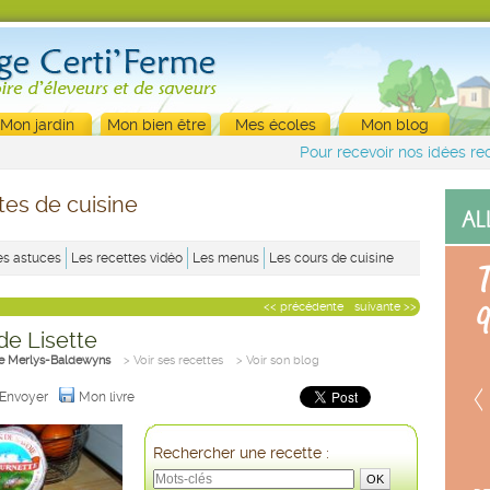
Mon jardin
Mon bien être
Mes écoles
Mon blog
Pour recevoir nos idées rec
tes de cuisine
es astuces
Les recettes vidéo
Les menus
Les cours de cuisine
<< précédente
suivante >>
 de Lisette
tte Merlys-Baldewyns
> Voir ses recettes
> Voir son blog
Envoyer
Mon livre
Rechercher une recette :