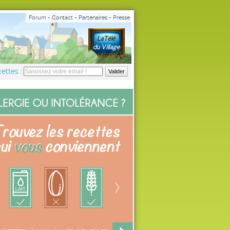
Forum
-
Contact
-
Partenaires
-
Presse
ettes :