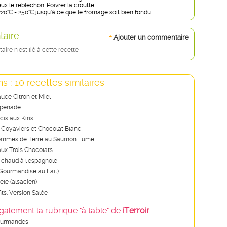
x le reblechon. Poivrer la croutte.
20°C - 250°C jusqu'à ce que le fromage soit bien fondu.
aire
+
Ajouter un commentaire
re n'est lié à cette recette
s : 10 recettes similaires
uce Citron et Miel
apenade
cis aux Kiris
 Goyaviers et Chocolat Blanc
Pommes de Terre au Saumon Fumé
ux Trois Chocolats
 chaud à l'espagnole
(Gourmandise au Lait)
ele (alsacien)
its, Version Salée
galement la rubrique "à table" de
iTerroir
ourmandes