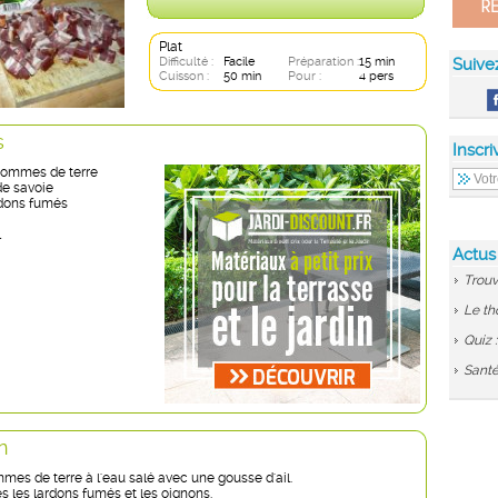
Plat
Difficulté :
Facile
Préparation :
15 min
Suive
Cuisson :
50 min
Pour :
4 pers
s
Inscri
pommes de terre
de savoie
rdons fumés
l
Actus
Trouv
Le th
Quiz 
Santé
n
mes de terre à l'eau salé avec une gousse d'ail.
s les lardons fumés et les oignons.