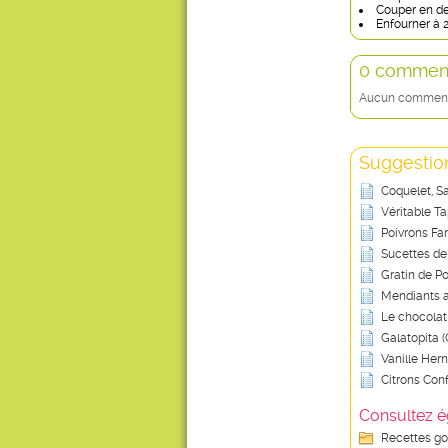
Couper en deu
Enfourner à 2
0 comment
Aucun commentai
Suggestion
Coquelet, Sa
Véritable T
Poivrons Far
Sucettes de
Gratin de 
Mendiants a
Le chocolat
Galatopita 
Vanille Hern
Citrons Conf
Consultez é
Recettes g