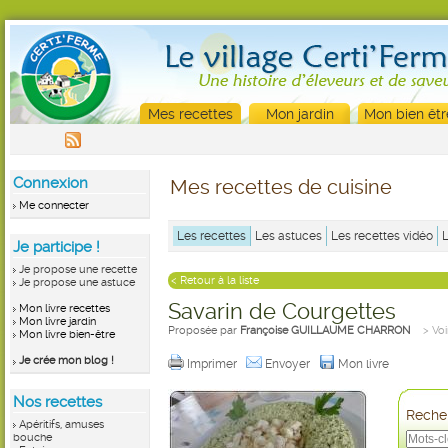
Mes recettes
Mon jardin
Mon bien êtr
Connexion
Mes recettes de cuisine
Me connecter
Les recettes
Les astuces
Les recettes vidéo
Je participe !
Je propose une recette
< Retour à la liste
Je propose une astuce
Savarin de Courgettes
Mon livre recettes
Mon livre jardin
Proposée par
Françoise GUILLAUME CHARRON
> Voi
Mon livre bien-être
Je crée mon blog !
Imprimer
Envoyer
Mon livre
Nos recettes
Recher
Apéritifs, amuses
bouche