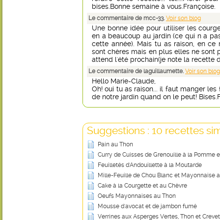
bises.Bonne semaine à vous.Françoise.
Le commentaire de mcc-33.
Voir son blog
Une bonne idée pour utiliser les courg
en a beaucoup au jardin (ce qui n a pa
cette année). Mais tu as raison, en c
sont chères mais en plus elles ne sont pas "
attend l'été prochain(je note la recette 
Le commentaire de laguillaumette.
Voir son blog
Hello Marie-Claude,
Oh! oui tu as raison... il faut manger le
de notre jardin quand on le peut! Bises.
Suggestions : 10 recettes sim
Pain au Thon
Curry de Cuisses de Grenouille à la Pomme e
Feuilletés d'Andouillette à la Moutarde
Mille-Feuille de Chou Blanc et Mayonnaise a
Cake à la Courgette et au Chèvre
Oeufs Mayonnaises au Thon
Mousse d'avocat et de jambon fumé
Verrines aux Asperges Vertes, Thon et Creve