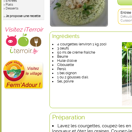
Entrées
Plats
Desserts
Entrée
Je propose une recette
Difficult
Cuisson
Visitez iTerroir
Ingrédients
4 courgettes (environ 1 kg 200)
3 oeufs
50 ml de crème fraîche
Beurre
Huile d'olive
Ciboulette
Persil
1 bel oignon
1 ou 2 gousses d'ail
Sel, poivre
Préparation
Lavez les courgettes, coupez-les en
longueur et ôtez les graines. Coupez-le