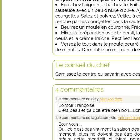
Épluchez l'oignon et hachez-le. Fait
sauteuse avec un peu d'huile d'olive. A
courgettes. Salez et poivrez. Veillez à ce
rendue par les courgettes dans la saut
Beurrez un moule en couronne. Préch
Mixez la préparation avec le persil, la 
oeufs et la crème fraîche. Rectifiez l'
Versez le tout dans le moule beurré
de minutes. Démoulez au moment de se
Le conseil du chef
Garnissez le centre du savarin avec des
4 commentaires
Le commentaire de dely.
Voir son blog
Bonsoir Françoise
C'est beau et ça doit être bien bon....Bo
Le commentaire de laguillaumette.
Voir son blog
Bour vous....
Oui, ce n'est pas vraiment la saison des 
moment, elles ne doivent pas être do
refaire cette recette!!! lol!!!!Merci 