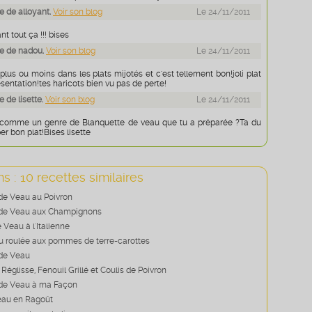
 de alloyant.
Voir son blog
Le 24/11/2011
t tout ça !!! bises
e de nadou.
Voir son blog
Le 24/11/2011
plus ou moins dans les plats mijotés et c'est tellement bon!joli plat
ésentation!tes haricots bien vu pas de perte!
 de lisette.
Voir son blog
Le 24/11/2011
 comme un genre de Blanquette de veau que tu a préparée ?Ta du
er bon plat!Bises lisette
s : 10 recettes similaires
de Veau au Poivron
 de Veau aux Champignons
Veau à l'Italienne
u roulée aux pommes de terre-carottes
 de Veau
Réglisse, Fenouil Grillé et Coulis de Poivron
 de Veau à ma Façon
eau en Ragoût