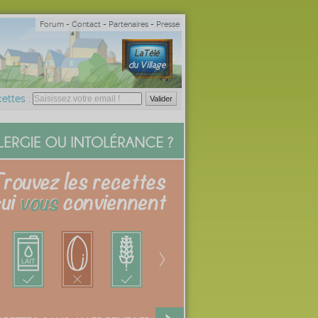
Forum
-
Contact
-
Partenaires
-
Presse
ettes :