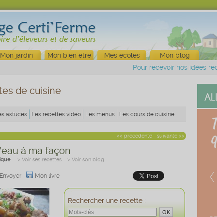
Mon jardin
Mon bien être
Mes écoles
Mon blog
Pour recevoir nos idées rec
tes de cuisine
es astuces
Les recettes vidéo
Les menus
Les cours de cuisine
<< précédente
suivante >>
Veau à ma façon
nique
> Voir ses recettes
> Voir son blog
Envoyer
Mon livre
Rechercher une recette :