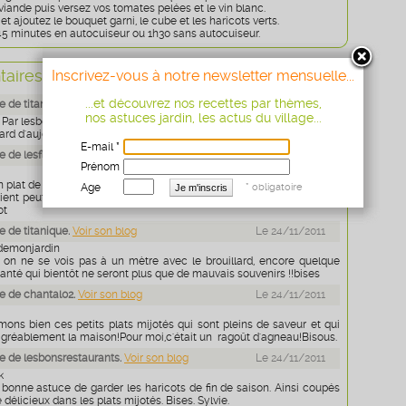
iande puis versez vos tomates pelées et le vin blanc.
t ajoutez le bouquet garni, le cube et les haricots verts.
 45 minutes en autocuiseur ou 1h30 sans autocuiseur.
aires
Inscrivez-vous à notre newsletter mensuelle...
+
Ajouter un commentaire
...et découvrez nos recettes par thèmes,
 de titanique.
Voir son blog
Le 24/11/2011
nos astuces jardin, les actus du village...
 Par lesbonsrestaurants , Par nadou,Par alloyant,Par lisette
lard d'aujourd'hui, ça tombait bien !bises
E-mail *
 de lesfleuresdemonjardin
Le 24/11/2011
Prénom
lat de saison , chez nous il fait humide . Depuis 2 jours impossible
Age
* obligatoire
vient peut etre de moi .J'esspere que toute ta famille vas bien , gros
ot
 de titanique.
Voir son blog
Le 24/11/2011
sdemonjardin
ci on ne se vois pas à un mètre avec le brouillard, encore quelque
nté qui bientôt ne seront plus que de mauvais souvenirs !!bises
 de chantal02.
Voir son blog
Le 24/11/2011
mons bien ces petits plats mijotés qui sont pleins de saveur et qui
agréablement la maison!Pour moi,c'était un ragoût d'agneau!Bisous.
 de lesbonsrestaurants.
Voir son blog
Le 24/11/2011
k
 bonne astuce de garder les haricots de fin de saison. Ainsi coupés
e délicieux dans les plats mijotés. Bises. Sylvie.