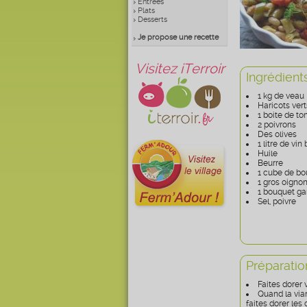
Entrées
Plats
Desserts
Je propose une recette
Visitez iTerroir
Ingrédient
1 kg de veau
Haricots ver
1 boite de t
2 poivrons
Des olives
1 litre de vin
Huile
Beurre
1 cube de bo
1 gros oigno
1 bouquet ga
Sel, poivre
Préparatio
Faites dorer 
Quand la vian
faites dorer les