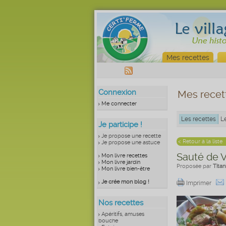
Mes recettes
Connexion
Mes recet
Me connecter
Les recettes
L
Je participe !
Je propose une recette
< Retour à la liste
Je propose une astuce
Sauté de 
Mon livre recettes
Mon livre jardin
Proposée par
Tita
Mon livre bien-être
Je crée mon blog !
Imprimer
Nos recettes
Apéritifs, amuses
bouche