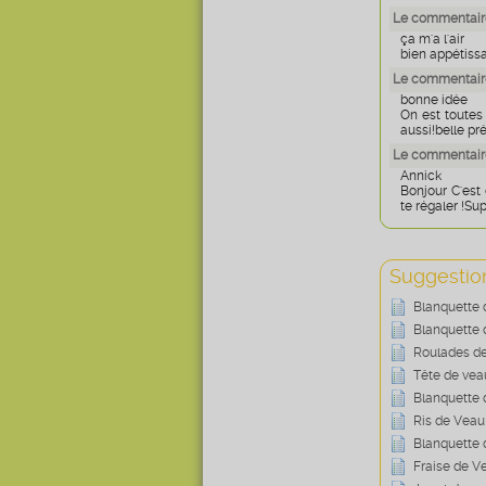
Le commentaire
ça m'a l'air
bien appétissan
Le commentair
bonne idée
On est toutes 
aussi!belle pr
Le commentaire
Annick
Bonjour C'est
te régaler !Sup
Suggestion
Blanquette 
Blanquette
Roulades de 
Tête de vea
Blanquette
Ris de Veau 
Blanquette
Fraise de V