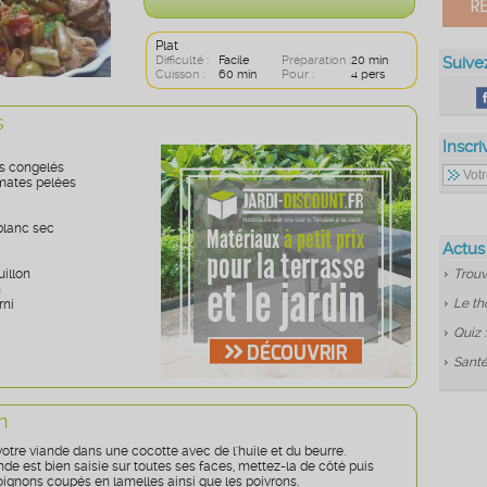
Plat
Difficulté :
Facile
Préparation :
20 min
Suive
Cuisson :
60 min
Pour :
4 pers
s
Inscri
ts congelés
omates pelées
 blanc sec
Actus
uillon
Trouv
n
Le th
rni
Quiz 
Santé
n
votre viande dans une cocotte avec de l'huile et du beurre.
de est bien saisie sur toutes ses faces, mettez-la de côté puis
 oignons coupés en lamelles ainsi que les poivrons.