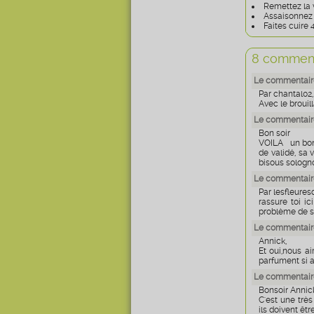
Remettez la v
Assaisonnez e
Faites cuire
8 comment
Le commentaire
Par chantal02,
Avec le brouil
Le commentaire
Bon soir
VOILA un bon p
de validé, sa 
bisous sologn
Le commentaire
Par lesfleure
rassure toi i
problème de sa
Le commentaire
Annick,
Et oui,nous ai
parfument si 
Le commentaire
Bonsoir Annic
C'est une très
ils doivent êtr