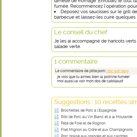
lamelle de fromage. Enroulez le tout d
fumée. Recommencez l'opération pour l
Déposez vos saucisses sur le grill de
barbecue et laissez-les cuire quelques 
Le conseil du chef
Je les ai accompagné de haricots verts 
salade verte.
1 commentaire
Le commentaire de ptite.pom.
Voir son blog
je vois que tu aimes bien la poitrine fumée!
moi aussi,va voir mon dos de cabillaud!
Suggestions : 10 recettes sim
Brochettes de Porc à l'Espagnole
Rôti de Porc au Vin Blanc et à la Moutarde
Pâté de Foie et de Rognon
Filet Mignon au Cidre et aux Champignons
Porc braisé aux oranges et aux carottes