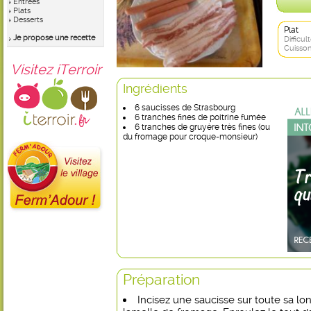
Entrées
Plats
Desserts
Plat
Je propose une recette
Difficult
Cuisson
Visitez iTerroir
Ingrédients
6 saucisses de Strasbourg
6 tranches fines de poitrine fumée
6 tranches de gruyère très fines (ou
du fromage pour croque-monsieur)
Préparation
Incisez une saucisse sur toute sa lo