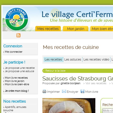
Mes recettes
Mon jardin
Mon bien êtr
Connexion
Mes recettes de cuisine
Me connecter
Les recettes
Les astuces
Les recettes vidéo
Je participe !
Je propose une recette
< Retour à la liste
Je propose une astuce
Saucisses de Strasbourg G
Mon livre recettes
Mon livre jardin
Proposée par
ginette bonjean
> Voir ses recettes
> 
Mon livre bien-être
Je crée mon blog !
Imprimer
Envoyer
Mon livre
Nos recettes
Recher
Apéritifs, amuses
bouche