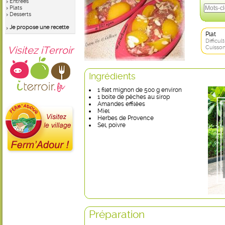
Entrées
Plats
Desserts
Je propose une recette
Plat
Difficult
Visitez iTerroir
Cuisson
Ingrédients
1 filet mignon de 500 g environ
1 boite de pêches au sirop
Amandes effilées
Miel
Herbes de Provence
Sel, poivre
Préparation