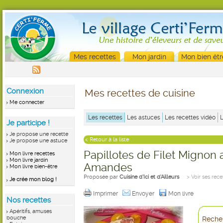
Mes recettes
Mon jardin
Mon bien êtr
Connexion
Mes recettes de cuisine
Me connecter
Les recettes
Les astuces
Les recettes vidéo
Je participe !
Je propose une recette
< Retour à la liste
Je propose une astuce
Papillotes de Filet Mignon
Mon livre recettes
Mon livre jardin
Amandes
Mon livre bien-être
Proposée par
Cuisine d’Ici et d’Ailleurs
> Voir ses rece
Je crée mon blog !
Imprimer
Envoyer
Mon livre
Nos recettes
Apéritifs, amuses
bouche
Recher