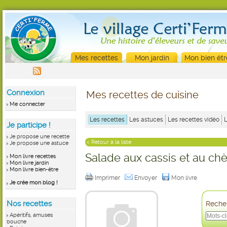
Mes recettes
Mon jardin
Mon bien êtr
Connexion
Mes recettes de cuisine
Me connecter
Les recettes
Les astuces
Les recettes vidéo
Je participe !
Je propose une recette
< Retour à la liste
Je propose une astuce
Salade aux cassis et au ch
Mon livre recettes
Mon livre jardin
Mon livre bien-être
Imprimer
Envoyer
Mon livre
Je crée mon blog !
Nos recettes
Recher
Apéritifs, amuses
bouche