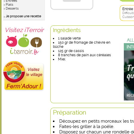
Entrées
Plats
Desserts
Entrée
Difficult
Je propose une recette
Cuisson
Visitez iTerroir
Ingrédients
1 salade verte
150 gr de fromage de chèvre en
bûche
125 gr de cassis
8 tranches de pain aux céréales
Miel
Préparation
Découpez en petits morceaux les tr
Faites-les griller à la poêle.
Disposez sur chacun une rondelle d