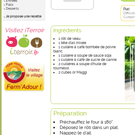
Entrées
Plats
Desserts
Plat
Difficult
Je propose une recette
Cuisson
Visitez iTerroir
Ingrédients
1 rôti de veau
1 tête d’ail mixée
1 cuillère à café bombée de poivre
blanc
1 cuillère à soupe de sauce soja
1 cuillère à café de sucre de canne
2 cuillères à soupe d’huile de
tournesol
2 cubes or Maggi
Préparation
Préchauffez le four à 180°.
Déposez le rôti dans un plat.
Nappez-le d’ail.