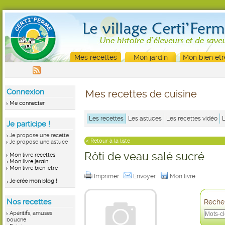
Mes recettes
Mon jardin
Mon bien êtr
Connexion
Mes recettes de cuisine
Me connecter
Les recettes
Les astuces
Les recettes vidéo
Je participe !
Je propose une recette
< Retour à la liste
Je propose une astuce
Rôti de veau salé sucré
Mon livre recettes
Mon livre jardin
Mon livre bien-être
Imprimer
Envoyer
Mon livre
Je crée mon blog !
Nos recettes
Recher
Apéritifs, amuses
bouche