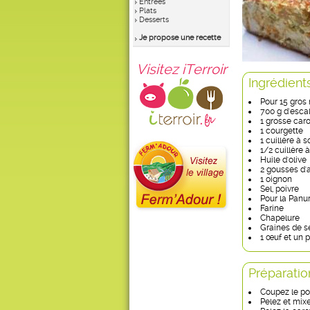
Entrées
Plats
Desserts
Je propose une recette
Visitez iTerroir
Ingrédient
Pour 15 gros 
700 g d'esca
1 grosse caro
1 courgette
1 cuillère à 
1/2 cuillère 
Huile d'olive
2 gousses d'a
1 oignon
Sel, poivre
Pour la Panur
Farine
Chapelure
Graines de 
1 œuf et un p
Préparatio
Coupez le po
Pelez et mix