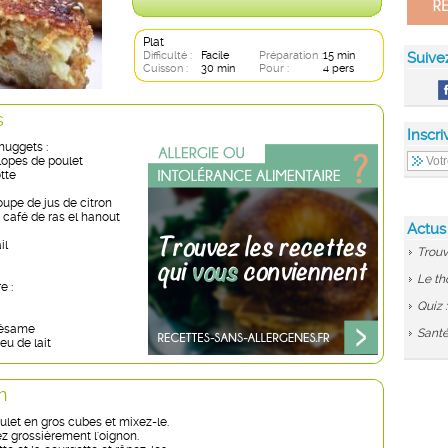
Plat
Difficulté :
Facile
Préparation :
15 min
Suive
Cuisson :
30 min
Pour :
4 pers
s
Inscri
nuggets :
lopes de poulet
tte
soupe de jus de citron
à café de ras el hanout
Actus
il
Trouv
Le th
e :
Quiz 
sésame
Santé
eu de lait
n
ulet en gros cubes et mixez-le.
ez grossièrement l'oignon.