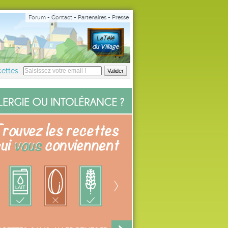
Forum
-
Contact
-
Partenaires
-
Presse
ettes :