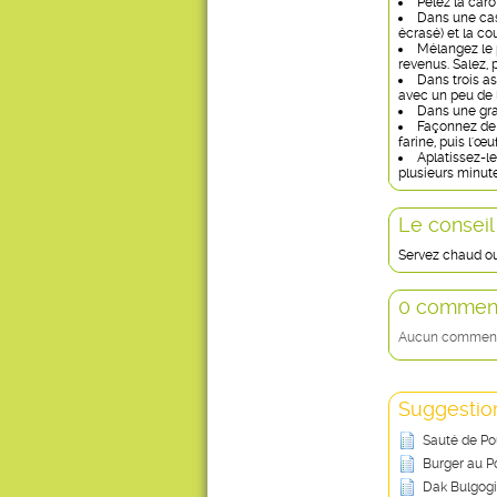
Pelez la caro
Dans une cass
écrasé) et la co
Mélangez le p
revenus. Salez, 
Dans trois as
avec un peu de l
Dans une gran
Façonnez de 
farine, puis l'œu
Aplatissez-l
plusieurs minut
Le conseil
Servez chaud ou
0 comment
Aucun commentai
Suggestion
Sauté de Po
Burger au P
Dak Bulgogi 