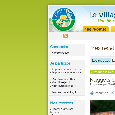
Mes recettes
Connexion
Mes recet
Me connecter
Les recettes
L
Je participe !
Je propose une recette
< Retour à la liste
Je propose une astuce
Nuggets d
Mon livre recettes
Mon livre jardin
Proposée par
Wait
Mon livre bien-être
Je crée mon blog !
Imprimer
Nos recettes
Apéritifs, amuses
bouche