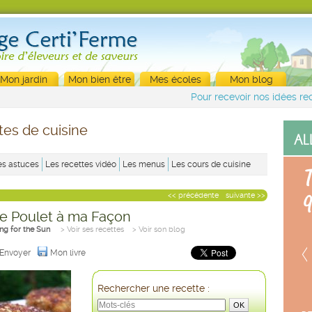
Mon jardin
Mon bien être
Mes écoles
Mon blog
Pour recevoir nos idées rec
tes de cuisine
es astuces
Les recettes vidéo
Les menus
Les cours de cuisine
<< précédente
suivante >>
e Poulet à ma Façon
ing for the Sun
> Voir ses recettes
> Voir son blog
Envoyer
Mon livre
Rechercher une recette :