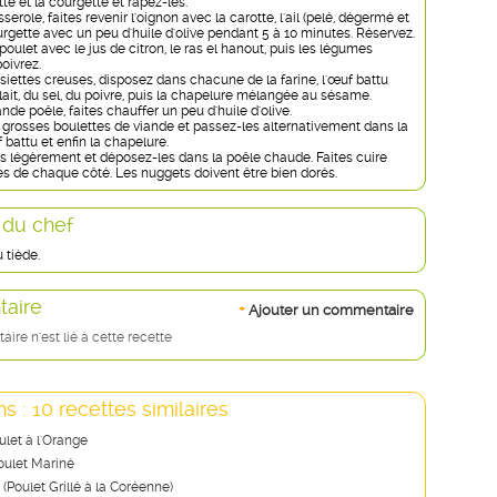
tte et la courgette et râpez-les.
erole, faites revenir l'oignon avec la carotte, l'ail (pelé, dégermé et
urgette avec un peu d'huile d'olive pendant 5 à 10 minutes. Réservez.
oulet avec le jus de citron, le ras el hanout, puis les légumes
poivrez.
siettes creuses, disposez dans chacune de la farine, l'œuf battu
ait, du sel, du poivre, puis la chapelure mélangée au sésame.
de poêle, faites chauffer un peu d'huile d'olive.
grosses boulettes de viande et passez-les alternativement dans la
f battu et enfin la chapelure.
es légèrement et déposez-les dans la poêle chaude. Faites cuire
es de chaque côté. Les nuggets doivent être bien dorés.
 du chef
 tiède.
aire
+
Ajouter un commentaire
re n'est lié à cette recette
s : 10 recettes similaires
ulet à l'Orange
oulet Mariné
(Poulet Grillé à la Coréenne)