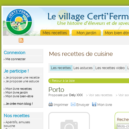
Mes recettes
Mon jardin
Mon bien êtr
Connexion
Mes recettes de cuisine
Me connecter
Les recettes
Les astuces
Les recettes vidéo
Je participe !
Je propose une recette
< Retour à la liste
Je propose une astuce
Porto
Mon livre recettes
Mon livre jardin
Proposée par
Dely XXX
> Voir ses recettes
> Voir so
Mon livre bien-être
Je crée mon blog !
Imprimer
Envoyer
Mon livre
Nos recettes
Recher
Apéritifs, amuses
bouche