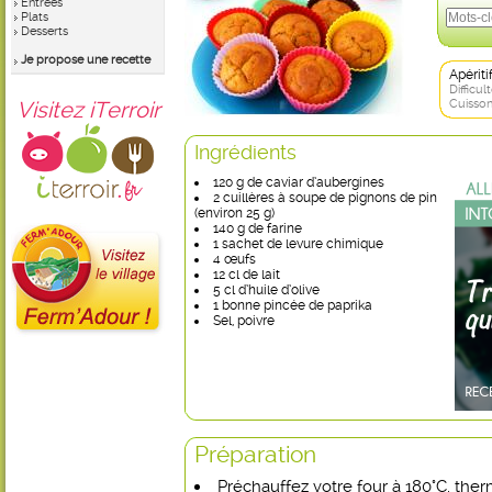
Entrées
Plats
Desserts
Je propose une recette
Apérit
Difficult
Visitez iTerroir
Cuisson
Ingrédients
120 g de caviar d’aubergines
2 cuillères à soupe de pignons de pin
(environ 25 g)
140 g de farine
1 sachet de levure chimique
4 œufs
12 cl de lait
5 cl d’huile d’olive
1 bonne pincée de paprika
Sel, poivre
Préparation
Préchauffez votre four à 180°C, ther