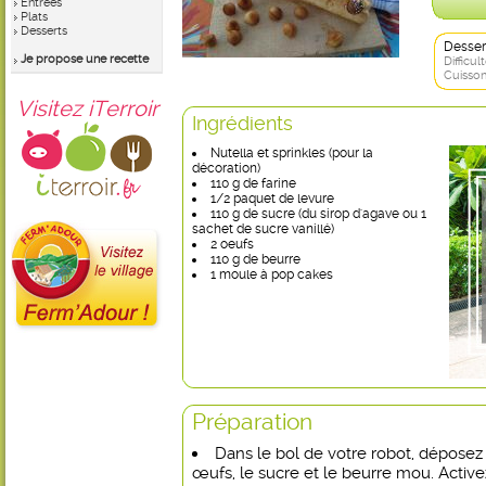
Entrées
Plats
Desserts
Desser
Je propose une recette
Difficult
Cuisson
Visitez iTerroir
Ingrédients
Nutella et sprinkles (pour la
décoration)
110 g de farine
1/2 paquet de levure
110 g de sucre (du sirop d'agave ou 1
sachet de sucre vanillé)
2 oeufs
110 g de beurre
1 moule à pop cakes
Préparation
Dans le bol de votre robot, déposez la
œufs, le sucre et le beurre mou. Active