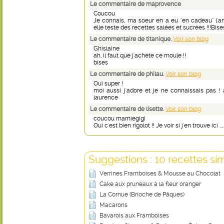
Le commentaire de maprovence
Coucou
Je connais, ma soeur en a eu "en cadeau" l'an
elle teste des recettes salées et sucrées !!!Bise
Le commentaire de titanique.
Voir son blog
Ghislaine
ah, il faut que j'achéte ce moule !!
bises
Le commentaire de philau.
Voir son blog
Oui super !
moi aussi j'adore et je ne connaissais pas !
laurence
Le commentaire de lisette.
Voir son blog
coucou mamiegigi
Oui c'est bien rigolot !! Je voir si j'en trouve ici 
Suggestions : 10 recettes sim
Verrines Framboises & Mousse au Chocolat
Cake aux pruneaux à la fleur oranger
La Cornue (Brioche de Pâques)
Macarons
Bavarois aux Framboises