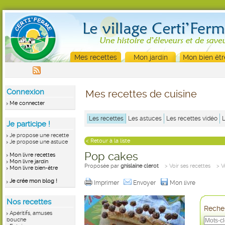
Mes recettes
Mon jardin
Mon bien êtr
Connexion
Mes recettes de cuisine
Me connecter
Les recettes
Les astuces
Les recettes vidéo
Je participe !
Je propose une recette
< Retour à la liste
Je propose une astuce
Pop cakes
Mon livre recettes
Mon livre jardin
Proposée par
ghislaine clerot
> Voir ses recettes
> V
Mon livre bien-être
Je crée mon blog !
Imprimer
Envoyer
Mon livre
Nos recettes
Recher
Apéritifs, amuses
bouche