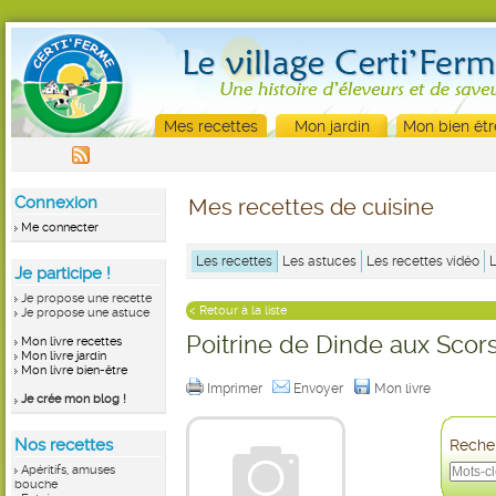
Mes recettes
Mon jardin
Mon bien êtr
Connexion
Mes recettes de cuisine
Me connecter
Les recettes
Les astuces
Les recettes vidéo
Je participe !
Je propose une recette
< Retour à la liste
Je propose une astuce
Poitrine de Dinde aux Scor
Mon livre recettes
Mon livre jardin
Mon livre bien-être
Imprimer
Envoyer
Mon livre
Je crée mon blog !
Nos recettes
Recher
Apéritifs, amuses
bouche