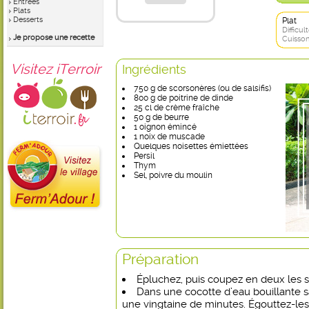
Entrées
Plats
Desserts
Plat
Difficult
Je propose une recette
Cuisson
Visitez iTerroir
Ingrédients
750 g de scorsonères (ou de salsifis)
800 g de poitrine de dinde
25 cl de crème fraîche
50 g de beurre
1 oignon émincé
1 noix de muscade
Quelques noisettes émiettées
Persil
Thym
Sel, poivre du moulin
Préparation
Épluchez, puis coupez en deux les 
Dans une cocotte d’eau bouillante sa
une vingtaine de minutes. Égouttez-les