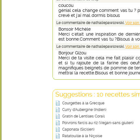
coucou
génial cela change comment vas tu ? pou
crevé et j'ai mal dormis bisous
Le commentaire de nathaliepawlowski.
Voir son
Bonsoir Michèle
Merci c'était une inspiration de derni
est bonne.Comment vas tu ?Bisous à vo
Le commentaire de nathaliepawlowski.
Voir son
Bonjour Gizou
Merci de ta visite cela me fait plaisir
et si tu rajoute de la farine des oe
magnifiques beignets de pomme de terre 
mettrai la recette.Bisous et bonne journ
Suggestions : 10 recettes sim
Courgettes à la Grecque
Curry d’Aubergine (Indien)
Gratin de Lentilles Corail
Poivrons farcis au riz (Vegan-sans gluten)
Caponata (Sicilien)
Ratatouille à la Niçoise