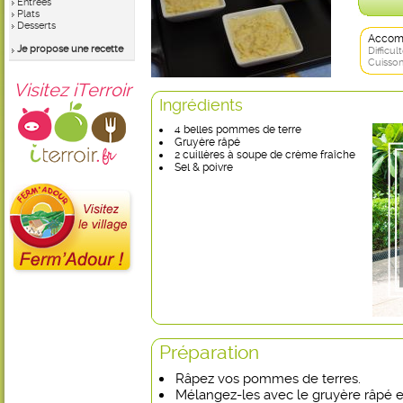
Entrées
Plats
Desserts
Accom
Je propose une recette
Difficult
Cuisson
Visitez iTerroir
Ingrédients
4 belles pommes de terre
Gruyère râpé
2 cuillères à soupe de crème fraîche
Sel & poivre
Préparation
Râpez vos pommes de terres.
Mélangez-les avec le gruyère râpé et