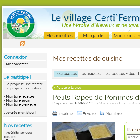
Mes recettes
Mon jardin
Mon bien êtr
Connexion
Mes recettes de cuisine
Me connecter
Les recettes
Les astuces
Les recettes vidéo
Je participe !
Je propose une recette
< Retour à la liste
Je propose une astuce
Petits Râpés de Pommes d
Mon livre recettes
Mon livre jardin
Proposée par
Nathalie ***
> Voir ses recettes
> Voir 
Mon livre bien-être
Je crée mon blog !
Imprimer
Envoyer
Mon livre
Nos recettes
Recher
Apéritifs, amuses
bouche