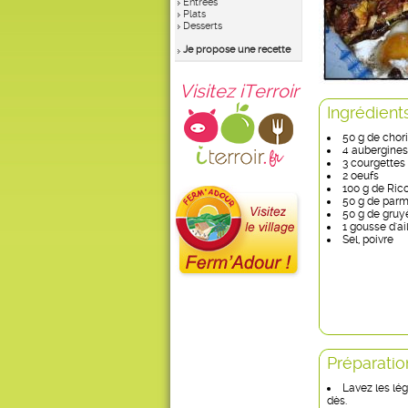
Entrées
Plats
Desserts
Je propose une recette
Visitez iTerroir
Ingrédient
50 g de chor
4 aubergines
3 courgettes
2 oeufs
100 g de Ric
50 g de par
50 g de gruy
1 gousse d'ai
Sel, poivre
Préparatio
Lavez les lé
dès.