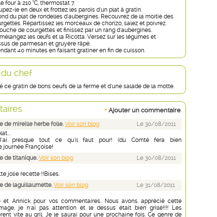
e four à 210 °C, thermostat 7.
oupez-le en deux et frottez les parois d'un plat à gratin.
ond du plat de rondelles d'aubergines. Recouvrez de la moitié des
rgettes. Répartissez les morceaux de chorizo, salez et poivrez.
uche de courgettes et finissez par un rang d'aubergines.
 mélangez les œufs et la Ricotta. Versez sur les légumes et
sus de parmesan et gruyère râpé.
ndant 40 minutes en faisant gratiner en fin de cuisson.
 du chef
 ce gratin de bons oeufs de la ferme et d'une salade de la motte.
aires
+
Ajouter un commentaire
de mireille herbe folle.
Voir son blog
Le 30/08/2011
t...
!J'ai presque tout ce qu'il faut pour! (du Comté fera bien
ne journée Françoise!
 de titanique.
Voir son blog
Le 30/08/2011
e jolie recette !!Bises.
 de laguillaumette.
Voir son blog
Le 31/08/2011
le et Annick pour vos commentaires. Nous avons apprécié cette
age, je n'ai pas attention et le dessus était bien grillé!!!! Les
ent vite au gril. Je le saurai pour une prochaine fois. Ce genre de