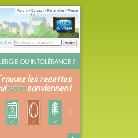
Forum
-
Contact
-
Partenaires
-
Presse
ettes :