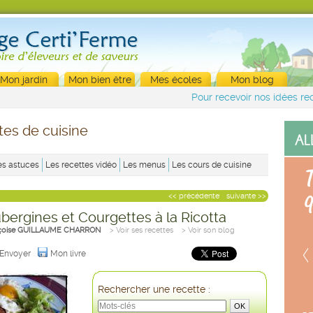
Mon jardin
Mon bien être
Mes écoles
Mon blog
Pour recevoir nos idées rec
tes de cuisine
es astuces
Les recettes vidéo
Les menus
Les cours de cuisine
<< précédente
suivante >>
ubergines et Courgettes à la Ricotta
çoise GUILLAUME CHARRON
> Voir ses recettes
> Voir son blog
Envoyer
Mon livre
Rechercher une recette :