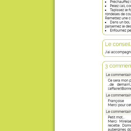
Préchauffez l
Pelez l'ail, c
Tapissez le f
rondelles de cou
Remettez une co
Dans un bol,
parsemez le des
Enfournez pe
Le conseil
J'ai accompagné
3 comment
Le commentaire 
Ce sera mon pla
...de demain
l'affaire!)Bon
Le commentaire
Françoise
Merci pour cett
Le commentaire
Petit mot...
Merci Mireil
recette. Domm
aubergines dor