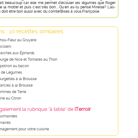
aît beaucoup car elle me permet d'écouler les légumes que Roger
 la motte! et puis c'est très bon.... Qu'en as-tu pensé Mireille? L'as-
a doit être bon aussi avec du comté!Bises à vous.Françoise.
s : 10 recettes similaires
Chou-Fleur au Gruyère
cilien)
aiches aux Épinards
ourge de Nice et Tomates au Thon
potiron au bacon
is de Légumes
ourgettes à la Brousse
arcies à la Brousse
ommes de Terre
iné au Citron
galement la rubrique "à table" de
iTerroir
ourmandes
inaires
nagement pour votre cuisine