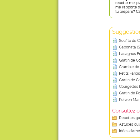
recette me pl
me rapporte de
tu préparé? C
Suggestion
Soufflé de 
Caponata (Si
Lasagnes Fr
Gratin de C
Crumble de 
Petits Farc
Gratin de C
Courgettes f
Gratin de P
Poivron Mar
Consultez é
Recettes g
Astuces cul
Idées d’amé