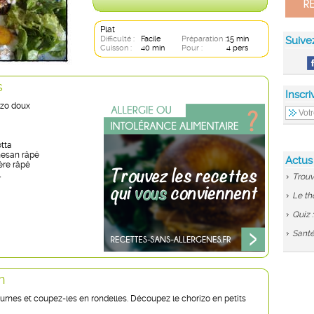
Plat
Difficulté :
Facile
Préparation :
15 min
Suive
Cuisson :
40 min
Pour :
4 pers
s
Inscri
izo doux
otta
mesan râpé
Actus
ère râpé
l
Trouv
Le th
Quiz 
Santé
n
gumes et coupez-les en rondelles. Découpez le chorizo en petits