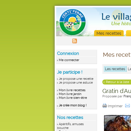
Mes recettes
Connexion
Mes recet
Me connecter
Les recettes
L
Je participe !
Je propose une recette
< Retour à la liste
Je propose une astuce
Gratin d'A
Mon livre recettes
Mon livre jardin
Proposée par
Fran
Mon livre bien-être
Je crée mon blog !
Imprimer
Nos recettes
Apéritifs, amuses
bouche