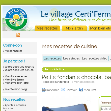
Mes recettes
Mon jardin
Mon bien êtr
Connexion
Mes recettes de cuisine
Me connecter
Les recettes
Les astuces
Les recettes vidéo
Je participe !
Je propose une recette
< Retour à la liste
Je propose une astuce
Petits fondants chocolat b
Mon livre recettes
Mon livre jardin
Proposée par
zoreole
> Voir ses recettes
Mon livre bien-être
Je crée mon blog !
Imprimer
Envoyer
Mon livre
Nos recettes
Recher
Apéritifs, amuses
bouche