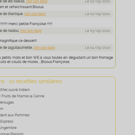
de les tilleuls.
Voir son blog
Le 02/09/2010
rt et rafraîchissant.Bisous.
 de titanique.
Voir son blog
Le 02/09/2010
!!!!!!!! merci petite Françoise !!!!!!
e de nadou.
Voir son blog
Le 03/09/2010
magnifique ce dessert!
 de laguillaumette.
Voir son blog
Le 04/09/2010
s petits mots et bon WE à vous toutes en dégustant un bon fromage
uits et coulis de mûres.....Bisous.Françoise.
s : 10 recettes similaires
(Met sucré Indien)
 Fruits de Mamie la Canne
Pérouges
um
ndant aux Pommes
 Express
 Gingembre
angue-Passion