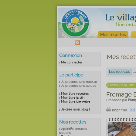
Mes recettes
Connexion
Mes recet
Me connecter
Les recettes
L
Je participe !
Je propose une recette
< Retour à la liste
Je propose une astuce
Fromage Bl
Mon livre recettes
Mon livre jardin
Proposée par
Fran
Mon livre bien-être
Je crée mon blog !
Imprimer
Nos recettes
Apéritifs, amuses
bouche