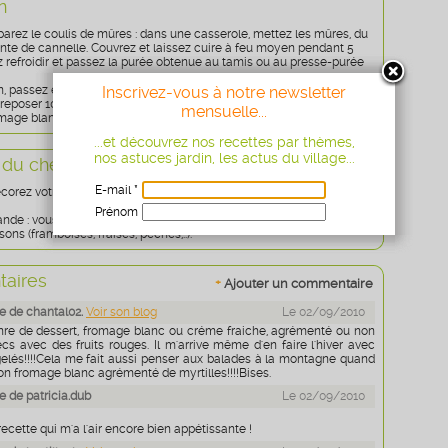
n
éparez le coulis de mûres : dans une casserole, mettez les mûres, du
inte de cannelle. Couvrez et laissez cuire à feu moyen pendant 5
z refroidir et passez la purée obtenue au tamis ou au presse-purée
Inscrivez-vous à notre newsletter
, passez en petits morceaux les gâteaux. Mélangez-les au fromage
 reposer 10 minutes.
mensuelle...
omage blanc aux biscuits, nappé de son coulis de mûres.
...et découvrez nos recettes par thèmes,
nos astuces jardin, les actus du village...
 du chef
E-mail *
décorez votre coupe avec un gâteau, au choix : petit beurre ou galette
Prénom
nde : vous pouvez adapter cette recette avec bien d'autres fruits en
ons (framboises, fraises, pêches,..).
Age
* obligatoire
aires
+
Ajouter un commentaire
 de chantal02.
Voir son blog
Le 02/09/2010
nre de dessert, fromage blanc ou créme fraiche, agrémenté ou non
cs avec des fruits rouges. Il m'arrive même d'en faire l'hiver avec
rgelés!!!!Cela me fait aussi penser aux balades à la montagne quand
on fromage blanc agrémenté de myrtilles!!!!Bises.
 de patricia.dub
Le 02/09/2010
recette qui m'a l'air encore bien appétissante !