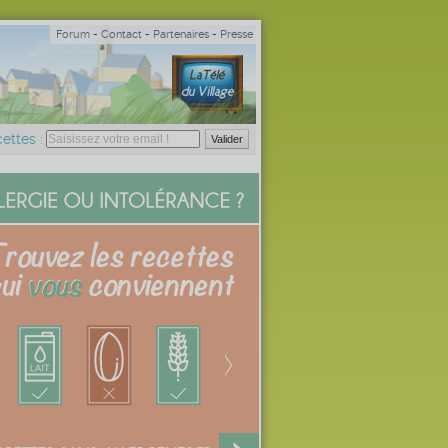
Forum
-
Contact
-
Partenaires
-
Presse
ettes :