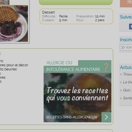
Dessert
Difficulté :
Facile
Préparation :
15 min
Suive
Cuisson :
5 min
Pour :
2 pers
Inscri
s
nc
es pour le décor
Actus
ts beurres"
 :
Trouv
res
t
Le th
Quiz 
Santé