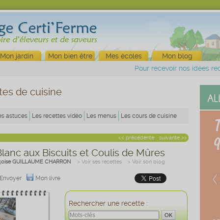
Mon jardin
Mon bien être
Mes écoles
Mon blog
Pour recevoir nos idées rec
tes de cuisine
es astuces
Les recettes vidéo
Les menus
Les cours de cuisine
<< précédente
suivante >>
anc aux Biscuits et Coulis de Mûres
çoise GUILLAUME CHARRON
> Voir ses recettes
> Voir son blog
Envoyer
Mon livre
Rechercher une recette :