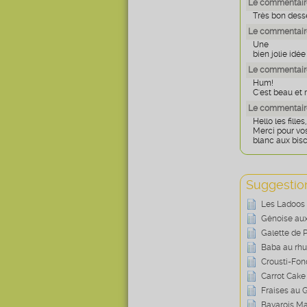
Le commentaire 
Très bon desse
Le commentaire
Une
bien jolie idée 
Le commentair
Hum!
C'est beau et 
Le commentaire
Hello les filles,
Merci pour vo
blanc aux bisc
Suggestion
Les Ladoos 
Génoise aux
Galette de 
Baba au rh
Crousti-Fo
Carrot Cake
Fraises au
Bavarois M