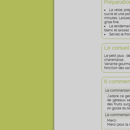
Préparatio
La veille, pr
sucre et une po
minutes. Laisse
grille fine.
Le lendemain
blanc et laissez
Servez le fr
Le conseil
Le petit plus : 
charentaise...
Variante gourma
fonction des sais
6 comment
Le commentaire
J'adore ce ge
de gâteaux se
des fruits su
on goûte du b
Le commentaire
Merci
Merci pour la 