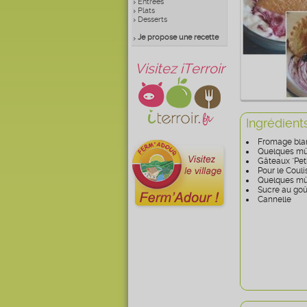
Entrées
Plats
Desserts
Je propose une recette
Visitez iTerroir
Ingrédient
Fromage bla
Quelques mûr
Gâteaux "Peti
Pour le Coulis
Quelques mû
Sucre au goû
Cannelle