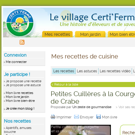
Mes recettes
Mon jardin
Mon bien êtr
Connexion
Mes recettes de cuisine
Me connecter
Les recettes
Les astuces
Les recettes vidéo
Je participe !
Je propose une recette
< Retour à la liste
Je propose une astuce
Petites Cuillères à la Courg
Mon livre recettes
Mon livre jardin
de Crabe
Mon livre bien-être
Proposée par
Un zeste de gourmandise
> Voir ses re
Je crée mon blog !
Imprimer
Envoyer
Mon livre
Nos recettes
Apéritifs, amuses
bouche
Recher