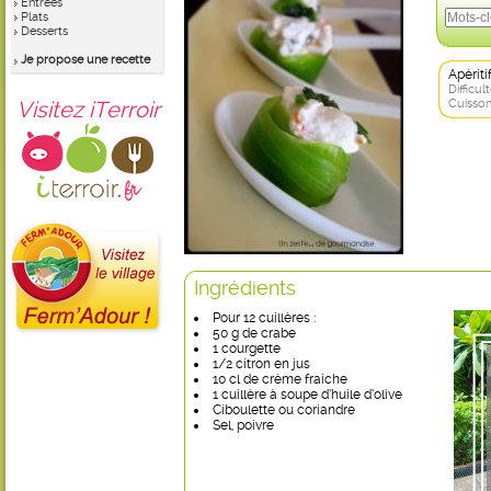
Entrées
Plats
Desserts
Je propose une recette
Apérit
Difficult
Visitez iTerroir
Cuisson
Ingrédients
Pour 12 cuillères :
50 g de crabe
1 courgette
1/2 citron en jus
10 cl de crème fraiche
1 cuillère à soupe d’huile d’olive
Ciboulette ou coriandre
Sel, poivre