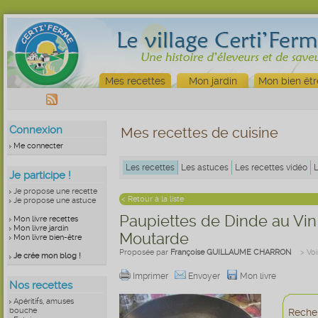
Mes recettes
Mon jardin
Mon bien êtr
Connexion
Mes recettes de cuisine
Me connecter
Les recettes
Les astuces
Les recettes vidéo
Je participe !
Je propose une recette
< Retour à la liste
Je propose une astuce
Paupiettes de Dinde au Vin 
Mon livre recettes
Mon livre jardin
Moutarde
Mon livre bien-être
Proposée par
Françoise GUILLAUME CHARRON
> Voi
Je crée mon blog !
Imprimer
Envoyer
Mon livre
Nos recettes
Apéritifs, amuses
bouche
Recher