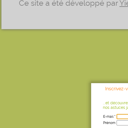
Ce site a été développé par
Yi
Inscrivez-
...et découvr
nos astuces ja
E-mail *
Prénom