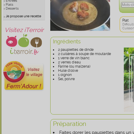
Entrées
Plats
Desserts
Je propose une recette
Plat
Difficult
Visitez iTerroir
Cuisson
Ingrédients
2 paupiettes de dinde
2 cuillères à soupe de moutarde
1 verre de vin blanc
2 verres d'eau
Farine (ou maïzena)
Huile d'olive
1 oignon
Sel, poivre
Préparation
Faites dorer les paupiettes dans un 