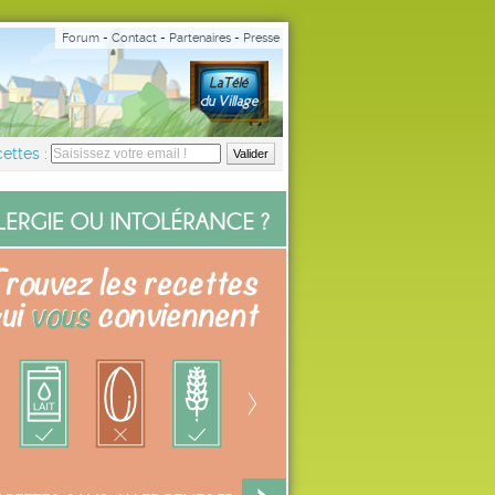
Forum
-
Contact
-
Partenaires
-
Presse
ettes :