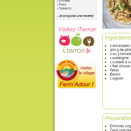
Entrées
Plats
Desserts
Je propose une recette
Visitez iTerroir
Ingrédient
2 escalopes d
300 g de pât
2 ou 3 tomat
1 aubergine
1 cuillère à 
1 filet d'huile
Persil
Basilic
1 oignon
Préparatio
Émincez l'oi
Dans une poêl