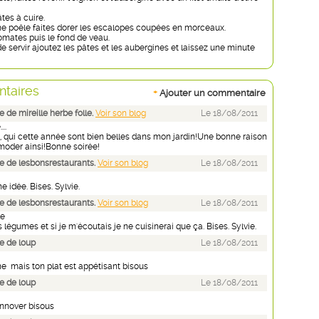
tes à cuire.
 poêle faites dorer les escalopes coupées en morceaux.
omates puis le fond de veau.
e servir ajoutez les pâtes et les aubergines et laissez une minute
taires
+
Ajouter un commentaire
de mireille herbe folle.
Voir son blog
Le 18/08/2011
..
es, qui cette année sont bien belles dans mon jardin!Une bonne raison
oder ainsi!Bonne soirée!
 de lesbonsrestaurants.
Voir son blog
Le 18/08/2011
e idée. Bises. Sylvie.
 de lesbonsrestaurants.
Voir son blog
Le 18/08/2011
le
s légumes et si je m'écoutais je ne cuisinerai que ça. Bises. Sylvie.
e de loup
Le 18/08/2011
e mais ton plat est appétisant bisous
e de loup
Le 18/08/2011
 innover bisous