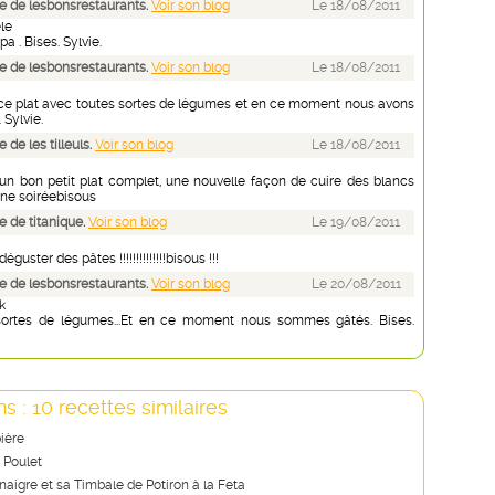
 de lesbonsrestaurants.
Voir son blog
Le 18/08/2011
le
a . Bises. Sylvie.
 de lesbonsrestaurants.
Voir son blog
Le 18/08/2011
 ce plat avec toutes sortes de légumes et en ce moment nous avons
 Sylvie.
de les tilleuls.
Voir son blog
Le 18/08/2011
eun bon petit plat complet, une nouvelle façon de cuire des blancs
ne soiréebisous
 de titanique.
Voir son blog
Le 19/08/2011
éguster des pâtes !!!!!!!!!!!!!!bisous !!!
 de lesbonsrestaurants.
Voir son blog
Le 20/08/2011
k
sortes de légumes...Et en ce moment nous sommes gâtés. Bises.
s : 10 recettes similaires
bière
 Poulet
naigre et sa Timbale de Potiron à la Feta