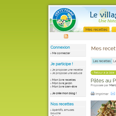
Mes recettes
Connexion
Mes recet
Me connecter
Les recettes
L
Je participe !
Je propose une recette
< Retour à la liste
Je propose une astuce
Pâtes au Po
Mon livre recettes
Mon livre jardin
Proposée par
Marc
Mon livre bien-être
Je crée mon blog !
Imprimer
Nos recettes
Apéritifs, amuses
bouche