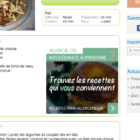
Plat
Difficulté :
Facile
Préparation :
10 min
Suive
Cuisson :
20 min
Pour :
4 pers
s
Inscri
e volaille
es
es
café de fond de veau
 d'olive
Actus
Trouv
Le th
Quiz 
Santé
n
gnon. Lavez les légumes et coupez-les en dés.
e, faites revenir l'oignon et l'aubergine avec un filet d'huile d'olive