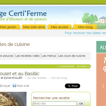
Mon jardin
Mon bien être
Mes écoles
Mon blog
Pour recevoir nos idées rec
tes de cuisine
es astuces
Les recettes vidéo
Les menus
Les cours de cuisine
<< précédente
suivante >>
ulet et au Basillic
 et Sylvie MULLER
> Voir ses recettes
> Voir son blog
Envoyer
Mon livre
Rechercher une recette :