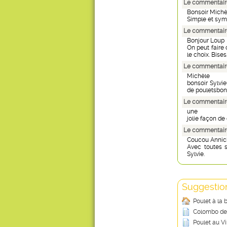
Le commentaire
Bonsoir Michè
Simple et symp
Le commentaire
Bonjour Loup
On peut faire
le choix. Bises.
Le commentaire 
Michèle
bonsoir Sylvi
de pouletsbon
Le commentaire
une
jolie façon de d
Le commentaire
Coucou Annic
Avec toutes 
Sylvie.
Suggestion
Poulet à la 
Colombo de
Poulet au Vi