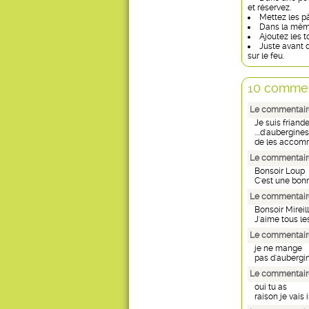
et réservez.
Mettez les pâ
Dans la même
Ajoutez les t
Juste avant d
sur le feu.
10 commen
Le commentaire 
Je suis friande..
....d'aubergin
de les accomm
Le commentaire
Bonsoir Loup
C'est une bonn
Le commentaire
Bonsoir Mireil
J'aime tous le
Le commentair
je ne mange
pas d'aubergin
Le commentair
oui tu as
raison je vais