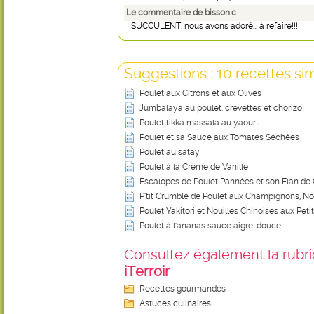
Le commentaire de bisson.c
SUCCULENT, nous avons adoré... à refaire!!!
Suggestions : 10 recettes sim
Poulet aux Citrons et aux Olives
Jumbalaya au poulet, crevettes et chorizo
Poulet tikka massala au yaourt
Poulet et sa Sauce aux Tomates Séchées
Poulet au satay
Poulet à la Crème de Vanille
Escalopes de Poulet Pannées et son Flan de
P'tit Crumble de Poulet aux Champignons, Noi
Poulet Yakitori et Nouilles Chinoises aux Pe
Poulet à l'ananas sauce aigre-douce
Consultez également la rubriq
iTerroir
Recettes gourmandes
Astuces culinaires