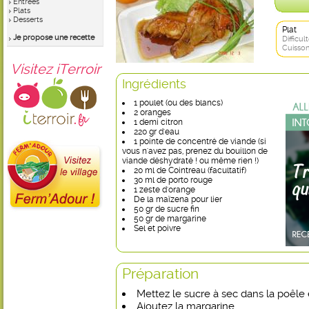
Entrées
Plats
Desserts
Plat
Je propose une recette
Difficult
Cuisson
Visitez iTerroir
Ingrédients
1 poulet (ou des blancs)
2 oranges
1 demi citron
220 gr d'eau
1 pointe de concentré de viande (si
vous n'avez pas, prenez du bouillon de
viande déshydraté ! ou même rien !)
20 ml de Cointreau (facultatif)
30 ml de porto rouge
1 zeste d'orange
De la maïzena pour lier
50 gr de sucre fin
50 gr de margarine
Sel et poivre
Préparation
Mettez le sucre à sec dans la poêle e
Ajoutez la margarine.