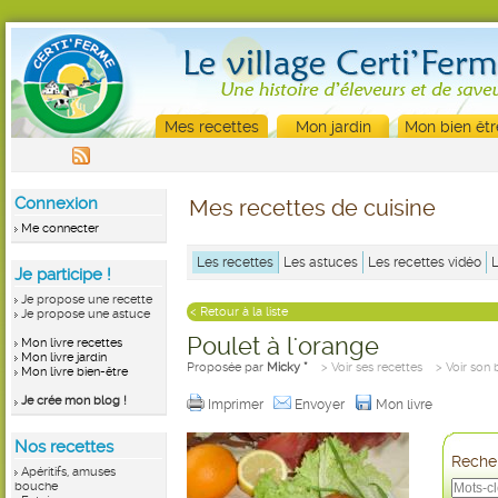
Mes recettes
Mon jardin
Mon bien êtr
Connexion
Mes recettes de cuisine
Me connecter
Les recettes
Les astuces
Les recettes vidéo
Je participe !
Je propose une recette
< Retour à la liste
Je propose une astuce
Poulet à l'orange
Mon livre recettes
Mon livre jardin
Proposée par
Micky *
> Voir ses recettes
>
Voir son 
Mon livre bien-être
Je crée mon blog !
Imprimer
Envoyer
Mon livre
Nos recettes
Recher
Apéritifs, amuses
bouche