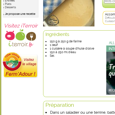
Entrées
Plats
Desserts
Je propose une recette
Accom
Difficult
Cuisson
Visitez iTerroir
Ingrédients
150 g à 250 g de farine
1 œuf
1 cuillère à soupe d'huile d'olive
150 à 250 ml d'eau
Sel
Préparation
Dans un saladier ou une terrine, batte