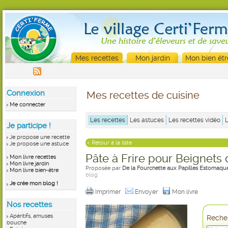
Mes recettes
Mon jardin
Mon bien êtr
Connexion
Mes recettes de cuisine
Me connecter
Les recettes
Les astuces
Les recettes vidéo
Je participe !
Je propose une recette
< Retour à la liste
Je propose une astuce
Pâte à Frire pour Beignet
Mon livre recettes
Mon livre jardin
Proposée par
De la Fourchette aux Papilles Estomaqué
Mon livre bien-être
blog
Je crée mon blog !
Imprimer
Envoyer
Mon livre
Nos recettes
Apéritifs, amuses
Recher
bouche