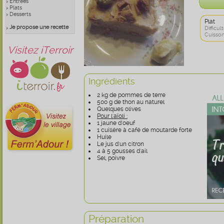
Entrées
Plats
Desserts
Plat
Je propose une recette
Difficult
Cuisson
Visitez iTerroir
Ingrédients
2 kg de pommes de terre
500 g de thon au naturel
Quelques olives
Pour l'aïoli :
1 jaune d'oeuf
1 cuillère à café de moutarde forte
Huile
Le jus d'un citron
4 à 5 gousses d'ail
Sel, poivre
Préparation