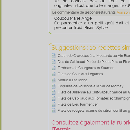
Je ne connais pas du tout ce pla
originale;surtout que tu le manges froid!
Le commentaire de lesbonsrestaurants.
Voir son
Coucou Marie Ange
Ce parmentier à un petit goût d'ail et 
présenter froid. Bises. Sylvie.
Suggestions : 10 recettes sim
Gratin de Crevettes à la Moutarde au Vin Bla
Dos de Cabillaud, Purée de Petits Pois et Fi
Timbales de Courgettes et Saumon
Filets de Colin aux Légumes
Morue à l'Italienne
Coquilles de Poissons à la Sauce Mornay
Filets de Julienne au Cuit-Vapeur, Sauce au
Filets de Cabillaud aux Tomates et Champig
Filets de Lieu Parmentier
Filets de rougets, écume de citron confit au
Consultez également la rubriq
iTerroir