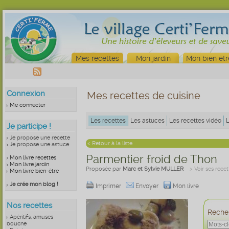
Mes recettes
Mon jardin
Mon bien êtr
Connexion
Mes recettes de cuisine
Me connecter
Les recettes
Les astuces
Les recettes vidéo
Je participe !
Je propose une recette
< Retour à la liste
Je propose une astuce
Parmentier froid de Thon
Mon livre recettes
Mon livre jardin
Proposée par
Marc et Sylvie MULLER
> Voir ses recet
Mon livre bien-être
Je crée mon blog !
Imprimer
Envoyer
Mon livre
Nos recettes
Recher
Apéritifs, amuses
bouche