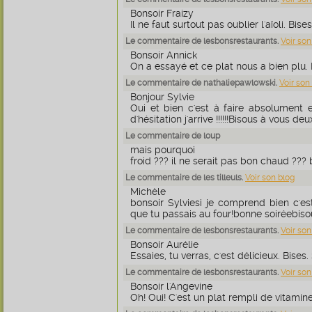
Bonsoir Fraizy
Il ne faut surtout pas oublier l'aïoli. Bises
Le commentaire de lesbonsrestaurants.
Voir son
Bonsoir Annick
On a essayé et ce plat nous a bien plu. B
Le commentaire de nathaliepawlowski.
Voir son
Bonjour Sylvie
Oui et bien c'est à faire absolument e
d'hésitation j'arrive !!!!!!Bisous à vous 
Le commentaire de loup
mais pourquoi
froid ??? il ne serait pas bon chaud ??? 
Le commentaire de les tilleuls.
Voir son blog
Michèle
bonsoir Sylviesi je comprend bien c'est
que tu passais au four!bonne soiréebiso
Le commentaire de lesbonsrestaurants.
Voir son
Bonsoir Aurélie
Essaies, tu verras, c'est délicieux. Bises. 
Le commentaire de lesbonsrestaurants.
Voir son
Bonsoir l'Angevine
Oh! Oui! C'est un plat rempli de vitamines