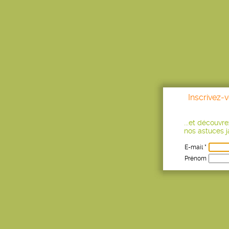
Inscrivez-
...et découvr
nos astuces ja
E-mail *
Prénom
Age