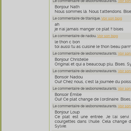
Le commentaire de lesbonsrestaurants.
Voir son
Bonjour Nath
Nous sommes là. Nous t'attendons. Bises
Le commentaire de titanique.
Voir son blog
ah
je n'ai jamais manger ce plat !! bises
Le commentaire de nadou.
Voir son blog
le thon c bon
toi aussi tu as cuisiné le thon beau parm
Le commentaire de lesbonsrestaurants.
Voir son
Bonjour Christelle
Original et qui a beaucoup plu. Bises. Sy
Le commentaire de lesbonsrestaurants.
Voir son
Bonsoir Nadou
Oui! Chez nous, c'est la journée du poiss
Le commentaire de lesbonsrestaurants.
Voir son
Bonsoir Émilie
Oui! Ce plat change de l'ordinaire. Bises.
Le commentaire de lesbonsrestaurants.
Voir son
Bonjour Loup
Ce plat est une entrée. Je l'ai servi 
courgettes dans l'huile. Cela change d
Sylvie.