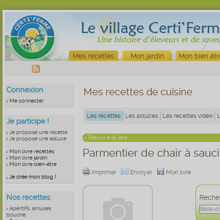
Mes recettes
Mon jardin
Mon bien êtr
Connexion
Mes recettes de cuisine
Me connecter
Les recettes
Les astuces
Les recettes vidéo
Je participe !
Je propose une recette
< Retour à la liste
Je propose une astuce
Parmentier de chair à sauci
Mon livre recettes
Mon livre jardin
Mon livre bien-être
Imprimer
Envoyer
Mon livre
Je crée mon blog !
Nos recettes
Recher
Apéritifs, amuses
bouche