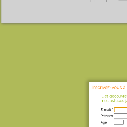
Inscrivez-vous à 
...et découvr
nos astuces ja
E-mail *
Prénom
Age