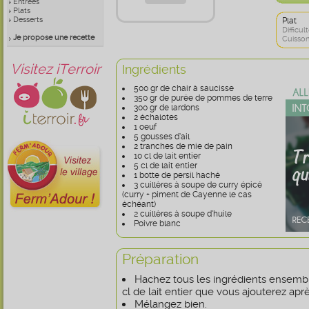
Entrées
Plats
Desserts
Plat
Difficult
Je propose une recette
Cuisson
Visitez iTerroir
Ingrédients
500 gr de chair à saucisse
350 gr de purée de pommes de terre
300 gr de lardons
2 échalotes
1 oeuf
5 gousses d’ail
2 tranches de mie de pain
10 cl de lait entier
5 cl de lait entier
1 botte de persil haché
3 cuillères à soupe de curry épicé
(curry + piment de Cayenne le cas
échéant)
2 cuillères à soupe d’huile
Poivre blanc
Préparation
Hachez tous les ingrédients ensemble
cl de lait entier que vous ajouterez aprè
Mélangez bien.