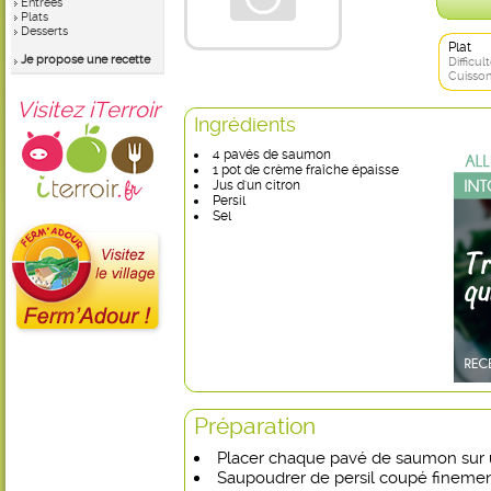
Entrées
Plats
Desserts
Plat
Je propose une recette
Difficult
Cuisson
Visitez iTerroir
Ingrédients
4 pavés de saumon
1 pot de crème fraîche épaisse
Jus d'un citron
Persil
Sel
Préparation
Placer chaque pavé de saumon sur u
Saupoudrer de persil coupé finement