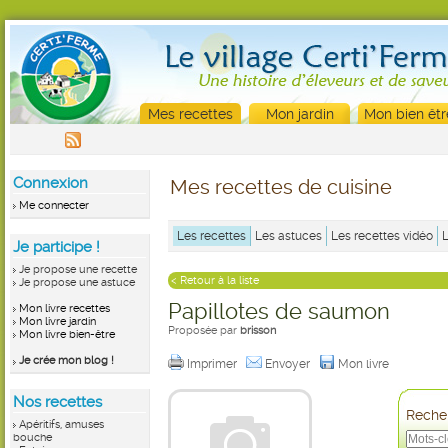
Mes recettes
Mon jardin
Mon bien êtr
Connexion
Mes recettes de cuisine
Me connecter
Les recettes
Les astuces
Les recettes vidéo
Je participe !
Je propose une recette
< Retour à la liste
Je propose une astuce
Papillotes de saumon
Mon livre recettes
Mon livre jardin
Proposée par
brisson
Mon livre bien-être
Je crée mon blog !
Imprimer
Envoyer
Mon livre
Nos recettes
Recher
Apéritifs, amuses
bouche